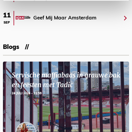
11
Geef Mij Maar Amsterdam
SEP
Blogs
Servische maffiabaas in grauwe bak
en feesten met Tadic
24 JULI 2026 - 11:59