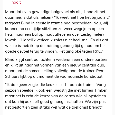
nooit
Maar dat even geweldige balgevoel als altijd, hoe zit het
daarmee, is dat als fietsen? “Ik weet niet hoe het bij jou zit,”
reageert Blind in eerste instantie nog bescheiden. Nou, wij
kunnen na een tijdje stilzitten zo weer wegrijden op een
fiets, maar een bal op maat afleveren over zestig meter?
Mwah... “Hopelijk verleer ik zoiets niet heel snel. En als dat
wel zo is, heb ik op de training genoeg tijd gehad om het
goede gevoel terug te vinden. Het ging oké tegen RKC.”
Blind krijgt centraal achterin wederom een andere partner
en kijkt uit naar het vormen van een nieuw centraal duo,
maar laat de samenstelling volledig aan de trainer. Perr
Schuurs lijkt op dit moment de voornaamste kandidaat.
“Ik doe geen zegje, die keuze is echt aan de trainer. Vorig
seizoen speelde ik ook een wedstrijdje met Jurriën Timber,
maar het is echt de keuze van de coach wie hij opstelt en
dat kan hij ook zelf goed genoeg inschatten. We zijn pas
net gestart en zien straks wel wat de toekomst brengt.”