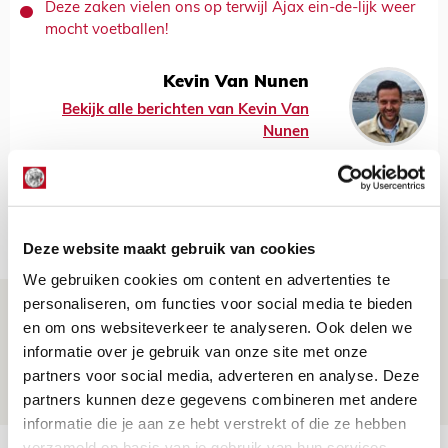
Deze zaken vielen ons op terwijl Ajax ein-de-lijk weer
mocht voetballen!
Kevin Van Nunen
Bekijk alle berichten van Kevin Van
Nunen
Net binnen //
Deze website maakt gebruik van cookies
We gebruiken cookies om content en advertenties te
personaliseren, om functies voor social media te bieden
Brandt: ‘Ajax en Cruijff bleven door
en om ons websiteverkeer te analyseren. Ook delen we
mijn hoofd spoken’
informatie over je gebruik van onze site met onze
07 AUGUSTUS 2026 - 20:02
partners voor social media, adverteren en analyse. Deze
NIEUWS
partners kunnen deze gegevens combineren met andere
informatie die je aan ze hebt verstrekt of die ze hebben
verzameld op basis van je gebruik van hun services.