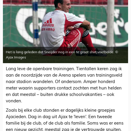
Het is lang geleden dat Sneijder nog in een te groot shirt voetbalde. ©
Ajax Images
Lang leve de openbare trainingen. Tientallen keren zag ik
aan de noordzijde van de Arena spelers van trainingsveld
naar stadion wandelen. Of andersom. Amper honderd
meter waarin supporters contact zochten met hun helden
en dat meestal – buiten drukke schoolvakanties – ook
vonden.
Zoals bij elke club stonden er dagelijks kleine groepjes
Ajacieden. Dag in dag uit Ajax te 'leven'. Een tweede
familie bij de club, of de club als familie. Soms was er eens
een nieuw gezicht, meestal zag je de vertrouwde snuiten.