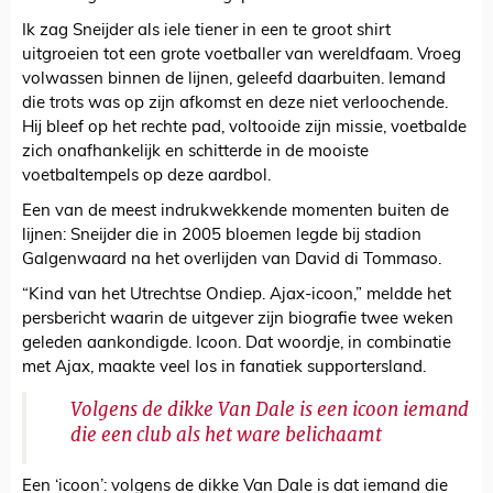
Ik zag Sneijder als iele tiener in een te groot shirt
uitgroeien tot een grote voetballer van wereldfaam. Vroeg
volwassen binnen de lijnen, geleefd daarbuiten. Iemand
die trots was op zijn afkomst en deze niet verloochende.
Hij bleef op het rechte pad, voltooide zijn missie, voetbalde
zich onafhankelijk en schitterde in de mooiste
voetbaltempels op deze aardbol.
Een van de meest indrukwekkende momenten buiten de
lijnen: Sneijder die in 2005 bloemen legde bij stadion
Galgenwaard na het overlijden van David di Tommaso.
“Kind van het Utrechtse Ondiep. Ajax-icoon,” meldde het
persbericht waarin de uitgever zijn biografie twee weken
geleden aankondigde. Icoon. Dat woordje, in combinatie
met Ajax, maakte veel los in fanatiek supportersland.
Volgens de dikke Van Dale is een icoon iemand
die een club als het ware belichaamt
Een ‘icoon’: volgens de dikke Van Dale is dat iemand die