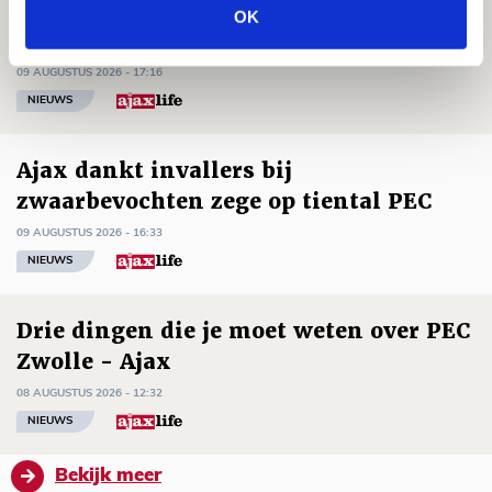
Godts: ‘Tot er een akkoord is, speel ik
OK
elke minuut dat het moet voor Ajax’
09 AUGUSTUS 2026 - 17:16
NIEUWS
Ajax dankt invallers bij
zwaarbevochten zege op tiental PEC
09 AUGUSTUS 2026 - 16:33
NIEUWS
Drie dingen die je moet weten over PEC
Zwolle - Ajax
08 AUGUSTUS 2026 - 12:32
NIEUWS
Bekijk meer