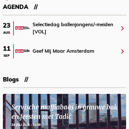
AGENDA
Selectiedag ballenjongens/-meiden
23
[VOL]
AUG
11
Geef Mij Maar Amsterdam
SEP
Blogs
Servische maffiabaas in grauwe bak
en feesten met Tadic
24 JULI 2026 - 11:59