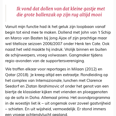
Ik vond dat dollen van dat kleine gastje met
die grote ballenzak op zijn rug altijd mooi
Vanuit mijn functie had ik het geluk zijn loopbaan vanaf
begin tot eind mee te maken. Dollend met John van ’t Schip
en Marco van Basten bij Jong Ajax of zijn prachtige maar
wel titelloze seizoen 2006/2007 onder Henk ten Cate. Ook
naast het veld maakte hij indruk. Vrolijk binnen en buiten
de schijnwerpers, vroeg volwassen. Gangmaker tijdens
regio-avonden van de supportersvereniging.
We troffen elkaar voor reportages in Milaan (2012) en
Qatar (2018). Je kreeg altijd een extraatje. Rondleiding op
het complex van Internazionale, lunchen met Clarence
Seedorf en Zlatan Ibrahimovic of onder het genot van een
biertje de klassieker kijken met vrienden en ploeggenoten
op de sofa in Doha. Allemaal prima. Het avondprogramma
in de woestijn liet ik – uit ongemak over zoveel gastvrijheid
– schieten. En uit wijsheid, vermoedelijk. Er stond immers
een vroege ochtendvlucht gepland.