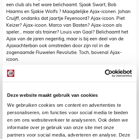
een club als het ware belichaamt. Sjaak Swart, Bob
Haarms en Sjakie Wolfs ? Maagdelijke Ajax-iconen. Johan
Cruijff, ondanks dat jaartje Feyenoord? Ajax-icoon. Piet
Keizer? Ajax-icoon. Marco van Basten? Ajax-icoon als
speler... maar als trainer? Louis van Gaal? Belichaamt het
Ajax van de jaren negentig, maar is bij een deel van de
Ajaxachterban ook omstreden door zijn rol in de
zogenaamde Fluwelen Revolutie. Toch, bovenal Ajax-
icoon.
Om maar aan te geven: over iedereen valt wel wat te
vinden. Om bij Sneijder te blijven, ik vind hem sowieso een
icoon van de Ajax-opleiding. Kun je trouwens Ajax-icoon
worden als je met die club geen Europese prijs pakt? Eerlijk
Deze website maakt gebruik van cookies
is eerlijk, Sneijder was geweldig in Amsterdam maar
groeide pas in Madrid en Milaan uit tot absolute topspeler
We gebruiken cookies om content en advertenties te
met 2010 als sportief hoogtepunt.
personaliseren, om functies voor social media te bieden
en om ons websiteverkeer te analyseren. Ook delen we
Hoewel ik zijn boek in amper drie uur uitlas, had ik er meer
informatie over je gebruik van onze site met onze
van verwacht. Ja, hij vertelt het ‘complete verhaal’, maar
helaas met enige reserve. Sneijder gaat zelden de diepte in.
partners voor social media, adverteren en analyse. Deze