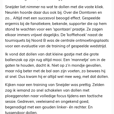
Sneijder liet nimmer na wat te dollen met die vaste kliek.
Neuriën hoorde daar dus ook bij. Over die Domtoren en
zo… Altijd met een succesvol beoogd effect. Gespeelde
ergernis bij de fanatiekere, bekende, supporter die op hem
stond te wachten voor een 'spontaan' praatje. Ze zagen
elkaar immers vrijwel dagelijks. De 'koffiehoek' naast de
tourniquets bij Noord B was de centrale ontmoetingsplaats
voor een evaluatie van de training of gespeelde wedstrijd.
Ik vond dat dollen van dat kleine gastje met die grote
ballenzak op zijn rug altijd mooi. Een ‘mannetje’ om in de
gaten te houden, dacht ik. Niet op z’n mondje gevallen,
maar nóg beter met de bal aan zijn voeten, zo bewees hij
al snel. Dus kwam hij er altijd wel mee weg, met dat dollen.
Kijken naar een training van Sneijder was prettig. Zelden
zag ik iemand zo snel schakelen van dollen met
ploeggenoten naar volledige focus tijdens een tactische
sessie. Gedreven, veeleisend en ongekend goed,
begenadigd met een gouden linker- én rechter. En
tussendoor dollen.