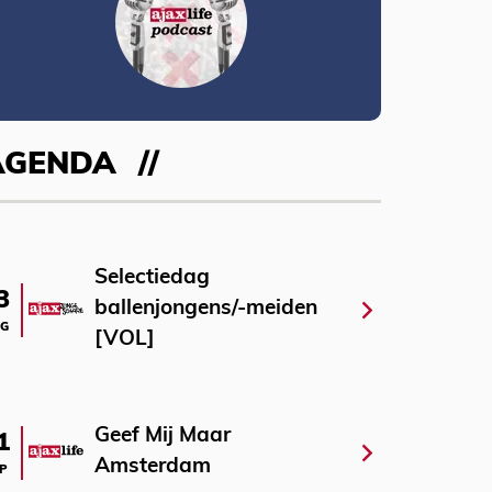
AGENDA
Selectiedag
3
ballenjongens/-meiden
G
[VOL]
Geef Mij Maar
1
Amsterdam
P