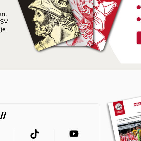
en.
 SV
je