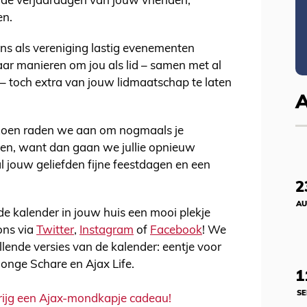
 de verjaardagen van jouw vrienden,
en.
r ons als vereniging lastig evenementen
ar manieren om jou als lid – samen met al
– toch extra van jouw lidmaatschap te laten
izoen raden we aan om nogmaals je
den, want dan gaan we jullie opnieuw
l jouw geliefden fijne feestdagen en een
2
AU
 de kalender in jouw huis een mooi plekje
ons via
Twitter
,
Instagram
of
Facebook
! We
ende versies van de kalender: eentje voor
Jonge Schare en Ajax Life.
1
SE
 krijg een Ajax-mondkapje cadeau!