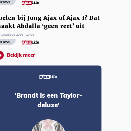
IEUWS
pelen bij Jong Ajax of Ajax 1? Dat
aakt Abdalla ‘geen reet’ uit
AUGUSTUS 2026 - 10:04
IEUWS
Bekijk meer
‘Brandt is een Taylor-
deluxe’