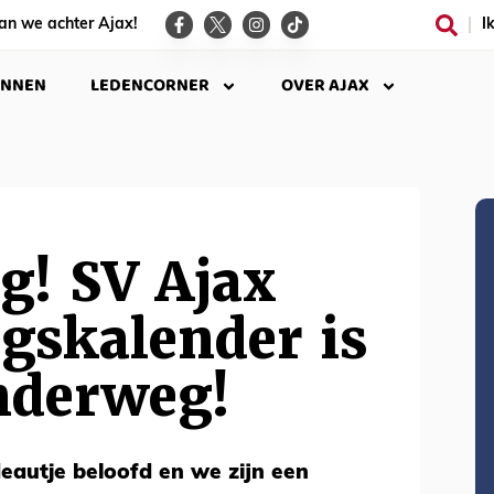
an we achter Ajax!
I
INNEN
LEDENCORNER
OVER AJAX
g! SV Ajax
gskalender is
nderweg!
deautje beloofd en we zijn een