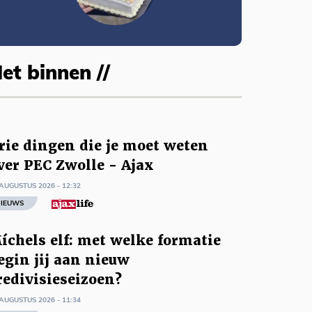
et binnen //
rie dingen die je moet weten
ver PEC Zwolle - Ajax
AUGUSTUS 2026 - 12:32
IEUWS
íchels elf: met welke formatie
egin jij aan nieuw
redivisieseizoen?
AUGUSTUS 2026 - 11:34