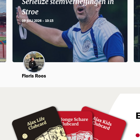
Serieuze stemverheffingen in
Stroe
09 JULI 2026 - 10:15
Floris Roos