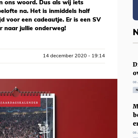
 ons woord. Dus als wij iets
lofte na. Het is inmiddels half
d voor een cadeautje. Er is een SV
 naar jullie onderweg!
N
14 december 2020 - 19:14
D
o
08 
N
M
b
e
08 