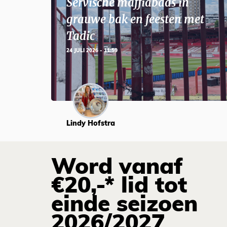
Servische maffiabaas in
grauwe bak en feesten met
Tadic
24 JULI 2026 - 11:59
Lindy Hofstra
Word vanaf
€20,-* lid tot
einde seizoen
2026/2027