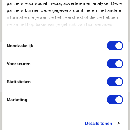
partners voor social media, adverteren en analyse. Deze
Ter Stegen over uitdagingen en
partners kunnen deze gegevens combineren met andere
leidersrol bij Ajax
informatie die je aan ze hebt verstrekt of die ze hebben
verzameld op basis van je gebruik van hun services.
05 AUGUSTUS 2026 - 20:00
NIEUWS
Toestemmingsselectie
Noodzakelijk
Míchels elf: zie jij al rol voor
aanwinsten in thuisduel met
Voorkeuren
Shelbourne?
05 AUGUSTUS 2026 - 15:35
Statistieken
NIEUWS
Marketing
Laatste Kaarten Actie Ajax - sc
Heerenveen [UITVERKOCHT]
05 AUGUSTUS 2026 - 15:00
Details tonen
NIEUWS