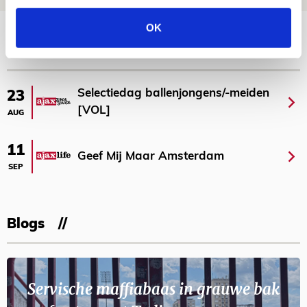
Bekijk meer
OK
AGENDA
Selectiedag ballenjongens/-meiden
23
[VOL]
AUG
11
Geef Mij Maar Amsterdam
SEP
Blogs
Servische maffiabaas in grauwe bak