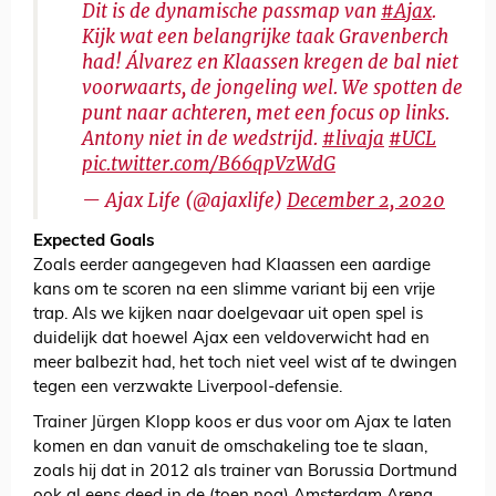
Dit is de dynamische passmap van
#Ajax
.
Kijk wat een belangrijke taak Gravenberch
had! Álvarez en Klaassen kregen de bal niet
voorwaarts, de jongeling wel. We spotten de
punt naar achteren, met een focus op links.
Antony niet in de wedstrijd.
#livaja
#UCL
pic.twitter.com/B66qpVzWdG
— Ajax Life (@ajaxlife)
December 2, 2020
Expected Goals
Zoals eerder aangegeven had Klaassen een aardige
kans om te scoren na een slimme variant bij een vrije
trap. Als we kijken naar doelgevaar uit open spel is
duidelijk dat hoewel Ajax een veldoverwicht had en
meer balbezit had, het toch niet veel wist af te dwingen
tegen een verzwakte Liverpool-defensie.
Trainer Jürgen Klopp koos er dus voor om Ajax te laten
komen en dan vanuit de omschakeling toe te slaan,
zoals hij dat in 2012 als trainer van Borussia Dortmund