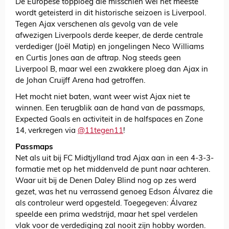
De Europese topploeg die misschien wel het meeste
wordt geteisterd in dit historische seizoen is Liverpool.
Tegen Ajax verschenen als gevolg van de vele
afwezigen Liverpools derde keeper, de derde centrale
verdediger (Joël Matip) en jongelingen Neco Williams
en Curtis Jones aan de aftrap. Nog steeds geen
Liverpool B, maar wel een zwakkere ploeg dan Ajax in
de Johan Cruijff Arena had getroffen.
Het mocht niet baten, want weer wist Ajax niet te
winnen. Een terugblik aan de hand van de passmaps,
Expected Goals en activiteit in de halfspaces en Zone
14, verkregen via
@11tegen11
!
Passmaps
Net als uit bij FC Midtjylland trad Ajax aan in een 4-3-3-
formatie met op het middenveld de punt naar achteren.
Waar uit bij de Denen Daley Blind nog op zes werd
gezet, was het nu verrassend genoeg Edson Álvarez die
als controleur werd opgesteld. Toegegeven: Álvarez
speelde een prima wedstrijd, maar het spel verdelen
vlak voor de verdediging zal nooit zijn hobby worden.