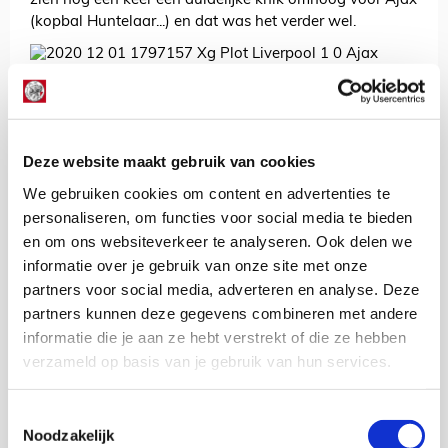
zien nog één keer een duidelijke knik omhoog voor Ajax
(kopbal Huntelaar...) en dat was het verder wel.
Zone 14 en halfspaces
Zonder echte nummer tien was het vooral aan de
buitenspelers, Tadic, Gravenberch en Klaassen om in de
ruimte achter de spits op te duiken. Dit lukte met
Deze website maakt gebruik van cookies
wisselend succes. Met name de Brazilianen wisten niet
We gebruiken cookies om content en advertenties te
vaak in deze zone op te duiken. We zien aan deze plot
personaliseren, om functies voor social media te bieden
ook dat Liverpool redelijk goed werd weggehouden van
en om ons websiteverkeer te analyseren. Ook delen we
het belangrijkste deel van het veld - al dan niet uit eigen
overweging.
informatie over je gebruik van onze site met onze
partners voor social media, adverteren en analyse. Deze
partners kunnen deze gegevens combineren met andere
Zoals eerder gezegd ging het spel in de opbouw vooral
informatie die je aan ze hebt verstrekt of die ze hebben
veel over de linkerkant. Logisch, omdat met Blind en
verzameld op basis van je gebruik van hun services.
Gravenberch daar de twee beste opbouwers van Ajax
staan. We zien echter aan de plots van de halfspaces
Toestemmingsselectie
dat Ajax qua aanval niet echt een voorkeur had; het
Noodzakelijk
aantal passes is redelijk gelijk verdeeld over de twee