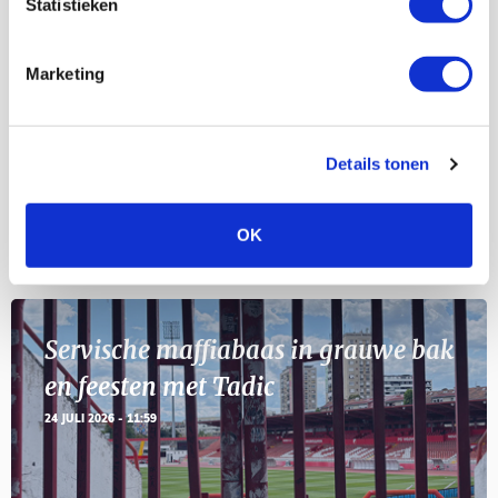
Statistieken
Selectiedag ballenjongens/-meiden
23
[VOL]
AUG
Marketing
11
Geef Mij Maar Amsterdam
SEP
Details tonen
OK
BLOGS
Servische maffiabaas in grauwe bak
en feesten met Tadic
24 JULI 2026 - 11:59