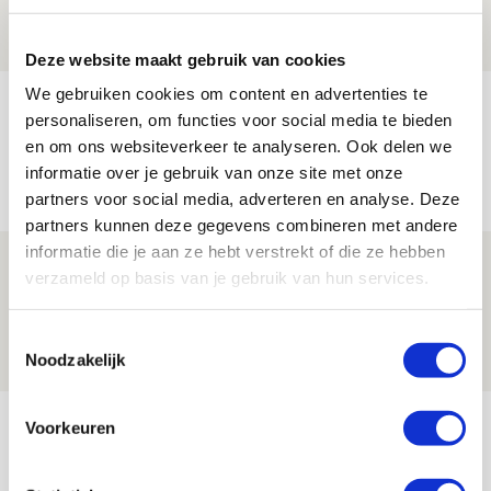
08 AUGUSTUS 2026 - 12:32
NIEUWS
Deze website maakt gebruik van cookies
We gebruiken cookies om content en advertenties te
Míchels elf: met welke formatie begin
personaliseren, om functies voor social media te bieden
jij aan nieuw eredivisieseizoen?
en om ons websiteverkeer te analyseren. Ook delen we
informatie over je gebruik van onze site met onze
08 AUGUSTUS 2026 - 11:34
partners voor social media, adverteren en analyse. Deze
NIEUWS
partners kunnen deze gegevens combineren met andere
informatie die je aan ze hebt verstrekt of die ze hebben
Spelen bij Jong Ajax of Ajax 1? Dat
verzameld op basis van je gebruik van hun services.
maakt Abdalla ‘geen reet’ uit
08 AUGUSTUS 2026 - 10:04
Toestemmingsselectie
Noodzakelijk
NIEUWS
Bekijk meer
Voorkeuren
AGENDA