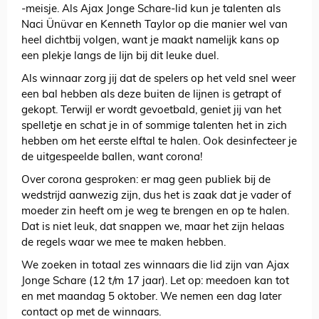
-meisje. Als Ajax Jonge Schare-lid kun je talenten als
Naci Ünüvar en Kenneth Taylor op die manier wel van
heel dichtbij volgen, want je maakt namelijk kans op
een plekje langs de lijn bij dit leuke duel.
Als winnaar zorg jij dat de spelers op het veld snel weer
een bal hebben als deze buiten de lijnen is getrapt of
gekopt. Terwijl er wordt gevoetbald, geniet jij van het
spelletje en schat je in of sommige talenten het in zich
hebben om het eerste elftal te halen. Ook desinfecteer je
de uitgespeelde ballen, want corona!
Over corona gesproken: er mag geen publiek bij de
wedstrijd aanwezig zijn, dus het is zaak dat je vader of
moeder zin heeft om je weg te brengen en op te halen.
Dat is niet leuk, dat snappen we, maar het zijn helaas
de regels waar we mee te maken hebben.
We zoeken in totaal zes winnaars die lid zijn van Ajax
Jonge Schare (12 t/m 17 jaar). Let op: meedoen kan tot
en met maandag 5 oktober. We nemen een dag later
contact op met de winnaars.