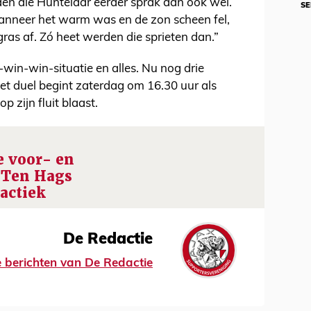
n die Huntelaar eerder sprak dan ook wel.
SE
 Wanneer het warm was en de zon scheen fel,
gras af. Zó heet werden die sprieten dan.”
-win-win-situatie en alles. Nu nog drie
t duel begint zaterdag om 16.30 uur als
 zijn fluit blaast.
e voor- en
 Ten Hags
actiek
De Redactie
le berichten van De Redactie