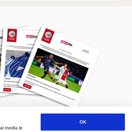
OK
Meld je aan voor de nieuwsbrief
al media te