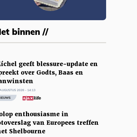
et binnen //
íchel geeft blessure-update en
preekt over Godts, Baas en
anwinsten
AUGUSTUS 2026 - 14:13
IEUWS
olop enthousiasme in
otoverslag van Europees treffen
et Shelbourne