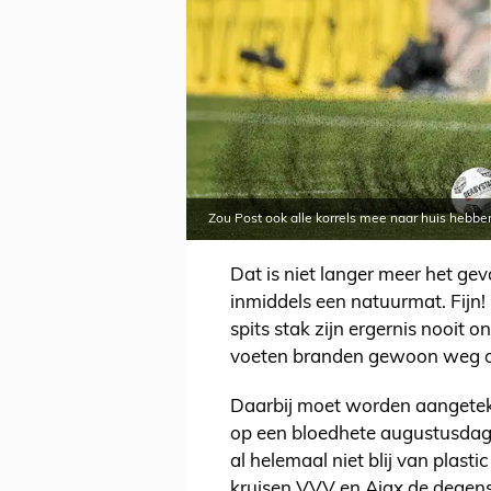
Zou Post ook alle korrels mee naar huis hebb
Dat is niet langer meer het gev
inmiddels een natuurmat. Fijn!
spits stak zijn ergernis nooit 
voeten branden gewoon weg op
Daarbij moet worden aangeteke
op een bloedhete augustusdag
al helemaal niet blij van plasti
kruisen VVV en Ajax de degens 