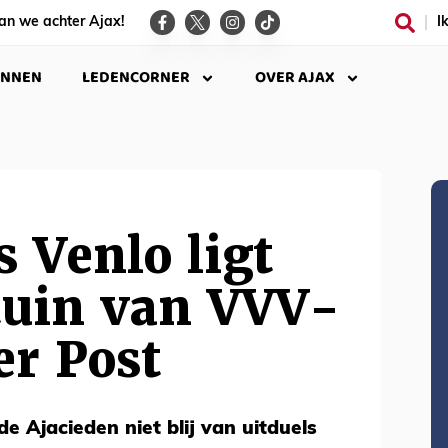
an we achter Ajax!
I
INNEN
LEDENCORNER
OVER AJAX
 Venlo ligt
tuin van VVV-
er Post
e Ajacieden niet blij van uitduels