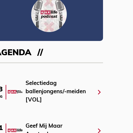
AGENDA
Selectiedag
3
ballenjongens/-meiden
G
[VOL]
Geef Mij Maar
1