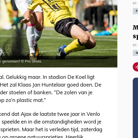
07 
F
M
s
07 
N
en genomen? © Pro Shots
al. Gelukkig maar. In stadion De Koel ligt
 Het zal Klaas Jan Huntelaar goed doen. De
onder stoelen of banken. “De zolen van je
 zo’n plastic mat.”
nd dat Ajax de laatste twee jaar in Venlo
 speelde en in die omstandigheden word je
c sprieten. Maar het is verleden tijd, zaterdag
op groene natuursprietjes. Heerlijk.