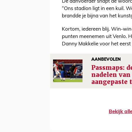
De aanvoerder snapt de woorde
“Ons stadion ligt in een kuil.
brandde je bijna van het kunst
Kortom, iedereen blij. Win-win
punten meenemen uit Venlo. He
Danny Makkelie voor het eerst op
AANBEVOLEN
Passmaps: d
nadelen van
aangepaste t
Bekijk al