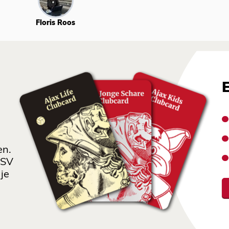
Floris Roos
en.
 SV
je