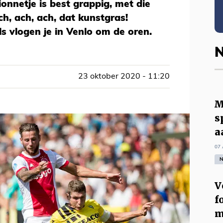
onnetje is best grappig, met die
h, ach, ach, dat kunstgras!
ls vlogen je in Venlo om de oren.
N
23 oktober 2020 - 11:20
M
s
a
07 
N
V
f
m