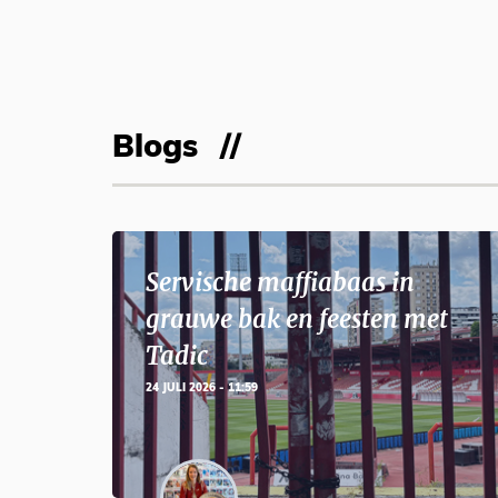
Blogs
Servische maffiabaas in
grauwe bak en feesten met
Tadic
24 JULI 2026 - 11:59