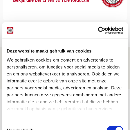
Bekijk alle berichten van De Redactie
Net binnen //
Deze website maakt gebruik van cookies
Word ballenjongen of -meid bij Jong
We gebruiken cookies om content en advertenties te
Ajax - Helmond Sport!
personaliseren, om functies voor social media te bieden
en om ons websiteverkeer te analyseren. Ook delen we
06 AUGUSTUS 2026 - 13:13
informatie over je gebruik van onze site met onze
PRIJSVRAAG
partners voor social media, adverteren en analyse. Deze
partners kunnen deze gegevens combineren met andere
Reis jij als mascotte mee naar uitduel
informatie die je aan ze hebt verstrekt of die ze hebben
met Telstar?
verzameld op basis van je gebruik van hun services.
06 AUGUSTUS 2026 - 13:04
PRIJSVRAAG
Toestemmingsselectie