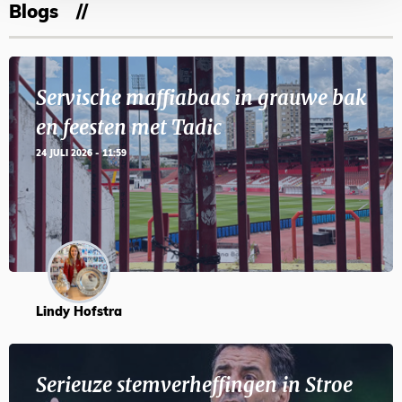
Blogs
Servische maffiabaas in grauwe bak
en feesten met Tadic
24 JULI 2026 - 11:59
Lindy Hofstra
Serieuze stemverheffingen in Stroe