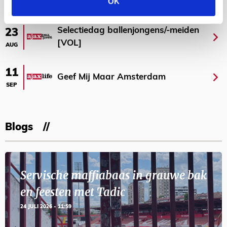
AGENDA
OK
Selectiedag ballenjongens/-meiden
23
[VOL]
AUG
11
Geef Mij Maar Amsterdam
SEP
Blogs
Servische maffiabaas in grauwe bak
en feesten met Tadic
24 JULI 2026 - 11:59