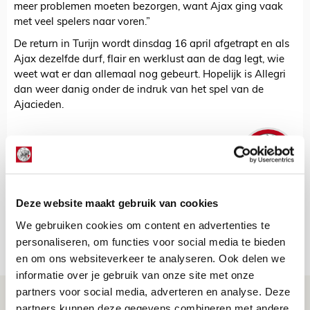
meer problemen moeten bezorgen, want Ajax ging vaak
met veel spelers naar voren.”
De return in Turijn wordt dinsdag 16 april afgetrapt en als
Ajax dezelfde durf, flair en werklust aan de dag legt, wie
weet wat er dan allemaal nog gebeurt. Hopelijk is Allegri
dan weer danig onder de indruk van het spel van de
Ajacieden.
De Redactie
Bekijk alle berichten van De Redactie
Deze website maakt gebruik van cookies
We gebruiken cookies om content en advertenties te
Net binnen //
personaliseren, om functies voor social media te bieden
en om ons websiteverkeer te analyseren. Ook delen we
informatie over je gebruik van onze site met onze
partners voor social media, adverteren en analyse. Deze
Drie dingen die je moet weten over PEC
partners kunnen deze gegevens combineren met andere