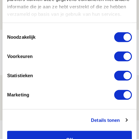
Zwolle - Ajax
informatie die je aan ze hebt verstrekt of die ze hebben
08 AUGUSTUS 2026 - 12:32
verzameld op basis van je gebruik van hun services.
NIEUWS
Toestemmingsselectie
Noodzakelijk
Míchels elf: met welke formatie begin
jij aan nieuw eredivisieseizoen?
Voorkeuren
08 AUGUSTUS 2026 - 11:34
NIEUWS
Statistieken
Spelen bij Jong Ajax of Ajax 1? Dat
maakt Abdalla ‘geen reet’ uit
Marketing
08 AUGUSTUS 2026 - 10:04
NIEUWS
Details tonen
Bekijk meer