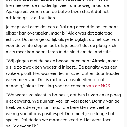
hiermee over de middenlijn veel ruimte weg, maar de
Ajaxspelers waren aan de bal zo bizar slecht dat het
achterin gelijk al fout liep.
Je roept wel eens dat een elftal nog geen drie ballen naar
elkaar kan overspelen, maar bij Ajax was dat zaterdag
echt zo. Dat is ongelooflijk als je terugkijkt op het spel van
voor de winterstop en ook als je beseft dat de ploeg zich
niets meer kon permitteren in de strijd om de landstitel.
“Wij gingen met de beste bedoelingen naar Almelo, maar
als je zo zwak een wedstrijd inleest... De penalty was een
wake-up call. Het was een technische fout en daar hadden
we er meer van. Dat is met onze kwaliteiten totaal
onnodig,” aldus Ten Hag voor de camera
van de NOS
.
“We waren zo slecht in balbezit, dat ben ik van onze ploeg
niet gewend. We kunnen veel en veel beter. Donny van de
Beek was de vrije man, maar die bereikten we veel te
weinig vanuit ons positiespel. Dan moet je de lange bal
spelen. Dat deden we maar een keertje. Het werd toen
gelijk gevaarlijk.”