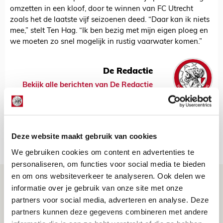
omzetten in een kloof, door te winnen van FC Utrecht
zoals het de laatste vijf seizoenen deed. “Daar kan ik niets
mee,” stelt Ten Hag. “Ik ben bezig met mijn eigen ploeg en
we moeten zo snel mogelijk in rustig vaarwater komen.”
De Redactie
Bekijk alle berichten van De Redactie
Deze website maakt gebruik van cookies
Net binnen //
We gebruiken cookies om content en advertenties te
personaliseren, om functies voor social media te bieden
en om ons websiteverkeer te analyseren. Ook delen we
Brandt: ‘Ajax en Cruijff bleven door
informatie over je gebruik van onze site met onze
mijn hoofd spoken’
partners voor social media, adverteren en analyse. Deze
07 AUGUSTUS 2026 - 20:02
partners kunnen deze gegevens combineren met andere
NIEUWS