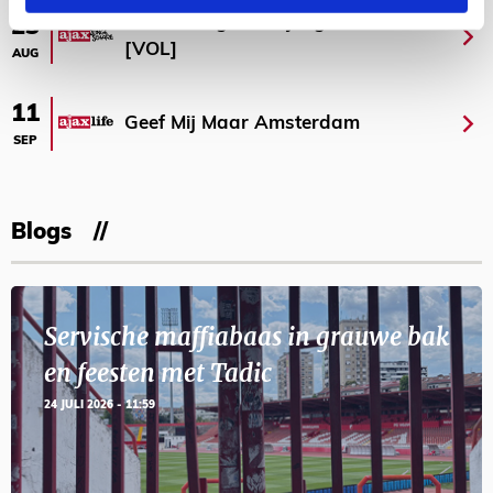
Selectiedag ballenjongens/-meiden
23
[VOL]
AUG
11
Geef Mij Maar Amsterdam
SEP
Blogs
Servische maffiabaas in grauwe bak
en feesten met Tadic
24 JULI 2026 - 11:59