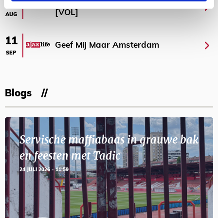
Selectiedag ballenjongens/-meiden
23
[VOL]
AUG
11
Geef Mij Maar Amsterdam
SEP
Blogs
Servische maffiabaas in grauwe bak
en feesten met Tadic
24 JULI 2026 - 11:59