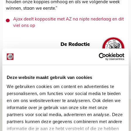
houden onze koppies omhoog en als we volgende week
winnen, staan we eerste.”
Ajax deelt koppositie met AZ na nipte nederlaag en dit
viel ons op
De Redactie
Bekijk alle berichten van De Redactie
Deze website maakt gebruik van cookies
Net binnen //
We gebruiken cookies om content en advertenties te
personaliseren, om functies voor social media te bieden
en om ons websiteverkeer te analyseren. Ook delen we
informatie over je gebruik van onze site met onze
Word ballenjongen of -meid bij Jong
partners voor social media, adverteren en analyse. Deze
Ajax - Helmond Sport!
partners kunnen deze gegevens combineren met andere
06 AUGUSTUS 2026 - 13:13
informatie die je aan ze hebt verstrekt of die ze hebben