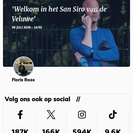
‘Welkom in het San Siro van de
Veluwe’
08 JULI 2026 - 14:52
Floris Roos
Volg ons ook op social
187K
166K
594K
9,6K