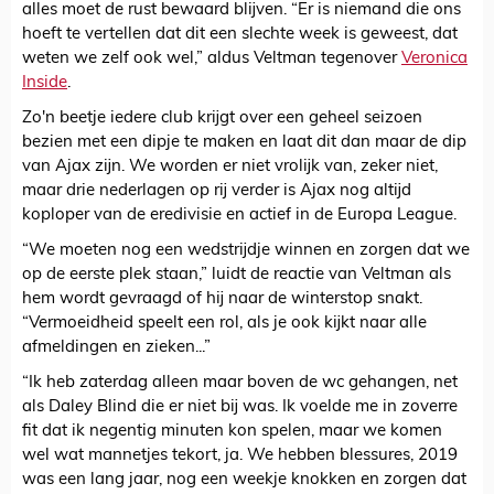
alles moet de rust bewaard blijven. “Er is niemand die ons
hoeft te vertellen dat dit een slechte week is geweest, dat
weten we zelf ook wel,” aldus Veltman tegenover
Veronica
Inside
.
Zo'n beetje iedere club krijgt over een geheel seizoen
bezien met een dipje te maken en laat dit dan maar de dip
van Ajax zijn. We worden er niet vrolijk van, zeker niet,
maar drie nederlagen op rij verder is Ajax nog altijd
koploper van de eredivisie en actief in de Europa League.
“We moeten nog een wedstrijdje winnen en zorgen dat we
op de eerste plek staan,” luidt de reactie van Veltman als
hem wordt gevraagd of hij naar de winterstop snakt.
“Vermoeidheid speelt een rol, als je ook kijkt naar alle
afmeldingen en zieken...”
“Ik heb zaterdag alleen maar boven de wc gehangen, net
als Daley Blind die er niet bij was. Ik voelde me in zoverre
fit dat ik negentig minuten kon spelen, maar we komen
wel wat mannetjes tekort, ja. We hebben blessures, 2019
was een lang jaar, nog een weekje knokken en zorgen dat