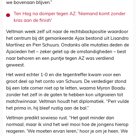
we bovenaan blijven.”
Ten Hag na domper tegen AZ: 'Niemand komt zonder
kras aan de finish'
Veltman week zelf uit naar de rechtsbackpositie waardoor
het centrum bij dit gemankeerde Ajax bestond uit Lisandro
Martínez en Perr Schuurs. Ondanks alle mutaties deden de
Ajacieden het – zeker gelet op de omstandigheden – best
naar behoren en een puntje tegen AZ was verdiend
geweest.
Het werd echter 1-0 en die tegentreffer kwam voor een
groot deel op het conto van Schuurs. De verdediger stond
bij een late corner niet op te letten, waarna Myron Boadu
zonder het zelf in de gaten te hebben kon uitgroeien tot
matchwinnaar. Veltman houdt het diplomatiek. “Perr vulde
het prima in, hij bleef rustig aan de bal.”
Veltman predikt sowieso rust. “Het gaat minder dan
normaal, maar ik vind het wel mooi hoe de jongens hierop
reageren. 'We moeten ervan leren,' hoor je om je heen. We