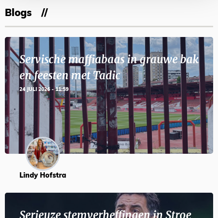
Blogs
Servische maffiabaas in grauwe bak
en feesten met Tadic
24 JULI 2026 - 11:59
Lindy Hofstra
Serieuze stemverheffingen in Stroe