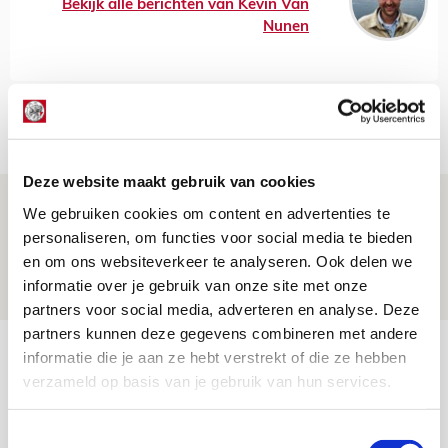
Bekijk alle berichten van Kevin Van
Nunen
Net binnen //
Deze website maakt gebruik van cookies
Drie dingen die je moet weten over PEC
We gebruiken cookies om content en advertenties te
Zwolle - Ajax
personaliseren, om functies voor social media te bieden
en om ons websiteverkeer te analyseren. Ook delen we
08 AUGUSTUS 2026 - 12:32
informatie over je gebruik van onze site met onze
NIEUWS
partners voor social media, adverteren en analyse. Deze
partners kunnen deze gegevens combineren met andere
Míchels elf: met welke formatie begin
informatie die je aan ze hebt verstrekt of die ze hebben
jij aan nieuw eredivisieseizoen?
verzameld op basis van je gebruik van hun services.
08 AUGUSTUS 2026 - 11:34
Toestemmingsselectie
NIEUWS