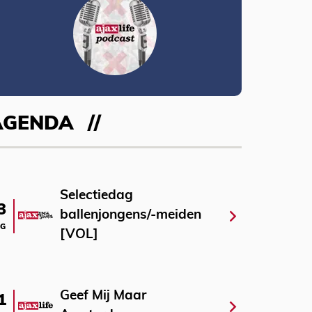
AGENDA
Selectiedag
3
ballenjongens/-meiden
G
[VOL]
Geef Mij Maar
1