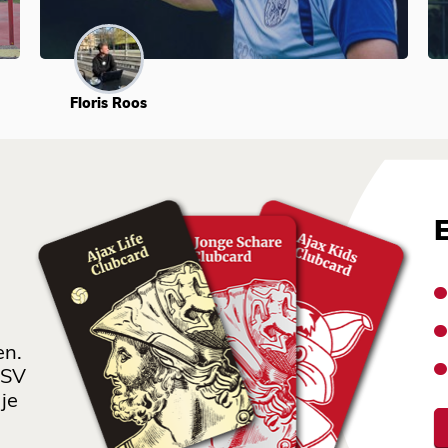
Floris Roos
en.
 SV
je