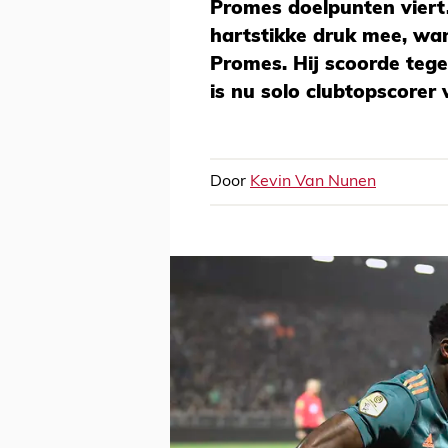
Promes doelpunten viert. 
hartstikke druk mee, want
Promes. Hij scoorde teg
is nu solo clubtopscorer 
Door
Kevin Van Nunen