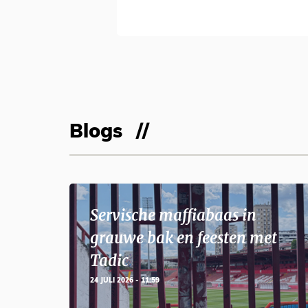
Blogs
Servische maffiabaas in
grauwe bak en feesten met
Tadic
24 JULI 2026 - 11:59