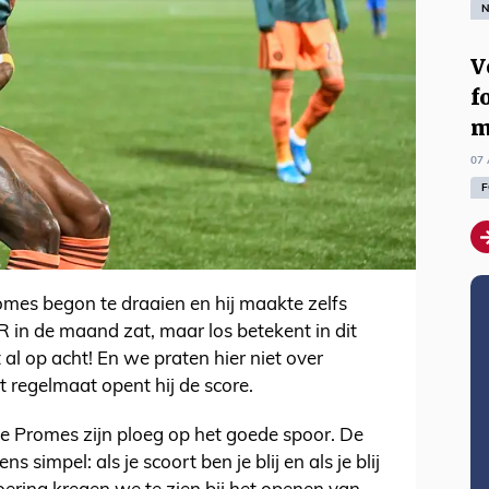
N
V
f
m
07 
F
mes begon te draaien en hij maakte zelfs
R in de maand zat, maar los betekent in dit
 al op acht! En we praten hier niet over
 regelmaat opent hij de score.
e Promes zijn ploeg op het goede spoor. De
 simpel: als je scoort ben je blij en als je blij