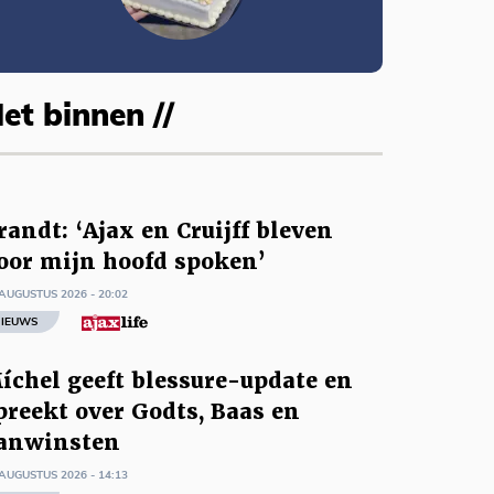
et binnen //
randt: ‘Ajax en Cruijff bleven
oor mijn hoofd spoken’
AUGUSTUS 2026 - 20:02
IEUWS
íchel geeft blessure-update en
preekt over Godts, Baas en
anwinsten
AUGUSTUS 2026 - 14:13