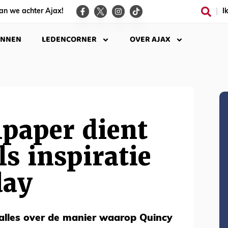
an we achter Ajax!
I
INNEN
LEDENCORNER
OVER AJAX
paper dient
ls inspiratie
day
n alles over de manier waarop Quincy