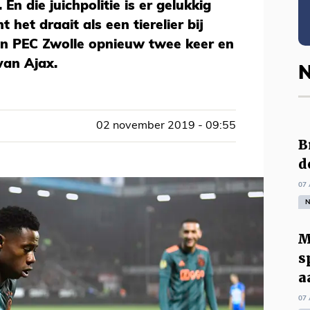
En die juichpolitie is er gelukkig
 het draait als een tierelier bij
en PEC Zwolle opnieuw twee keer en
van Ajax.
N
02 november 2019 - 09:55
B
d
07 
N
M
s
a
07 