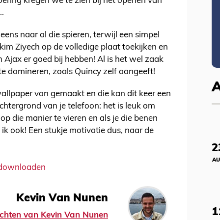
voering kregen we te zien bij het openen van
..
eens naar al die spieren, terwijl een simpel
kim Ziyech op de volledige plaat toekijken en
n Ajax er goed bij hebben! Al is het wel zaak
e domineren, zoals Quincy zelf aangeeft!
allpaper van gemaakt en die kan dit keer een
htergrond van je telefoon: het is leuk om
p die manier te vieren en als je die benen
 ik ook! Een stukje motivatie dus, naar de
2
AU
e downloaden
Kevin Van Nunen
1
richten van Kevin Van Nunen