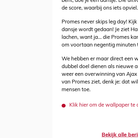
bent, doe je een dansje. Die uit
de score, waarbij ons iets opviel.
Promes never skips leg day! Kijk 
dansje wordt gedaan! Je ziet Ha
lachen, want ja... die Promes ka
om voortaan negentig minuten t
We hebben er maar direct een w
dubbel doel dienen als nieuwe ac
weer een overwinning van Ajax o
van Promes ziet, denk je: dat wil
mensen toe.
Klik hier om de wallpaper t
Bekijk alle be