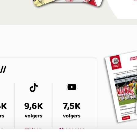
4K
9,6K
7,5K
rs
volgers
volgers
en
Volgen
Abonneren