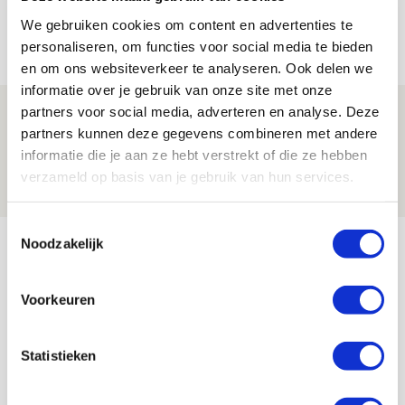
na rust: ‘De focus nam af’
We gebruiken cookies om content en advertenties te
07 AUGUSTUS 2026 - 08:30
personaliseren, om functies voor social media te bieden
NIEUWS
en om ons websiteverkeer te analyseren. Ook delen we
informatie over je gebruik van onze site met onze
partners voor social media, adverteren en analyse. Deze
Is dit de laatste wallpaper van Godts in
partners kunnen deze gegevens combineren met andere
de Johan Cruijff Arena?
informatie die je aan ze hebt verstrekt of die ze hebben
07 AUGUSTUS 2026 - 00:36
verzameld op basis van je gebruik van hun services.
NIEUWS
Toestemmingsselectie
Bekijk meer
Noodzakelijk
AGENDA
Voorkeuren
Selectiedag ballenjongens/-meiden
23
[VOL]
AUG
Statistieken
11