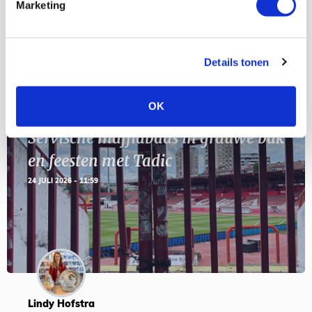
Geef Mij Maar Amsterdam
Marketing
SEP
Details tonen
Blogs
OK
Servische maffiabaas in grauwe bak
en feesten met Tadic
24 JULI 2026 - 11:59
Lindy Hofstra