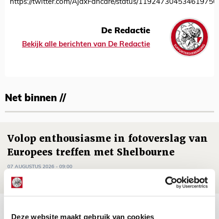
https://twitter.com/AjaxFancare/status/119247304534619750
De Redactie
Bekijk alle berichten van De Redactie
Net binnen //
Volop enthousiasme in fotoverslag van
Europees treffen met Shelbourne
07 AUGUSTUS 2026 - 09:00
FOTOVERSLAG
Míchel niet blij met resultaat en spel
Deze website maakt gebruik van cookies