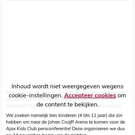
Inhoud wordt niet weergegeven wegens
Ben jij lid van de Ajax Kids Club en wil jij Ajaxspelers wel
cookie-instellingen.
Accepteer cookies
om
eens het hemd van het lijf vragen? Dan moet je even
de content te bekijken.
doorlezen! We hebben namelijk iets supergaafs voor je!
We zoeken namelijk tien kinderen (4 t/m 11 jaar) die zin
hebben om naar de Johan Cruijff Arena te komen voor de
Ajax Kids Club persconferentie! Deze organiseren we dus