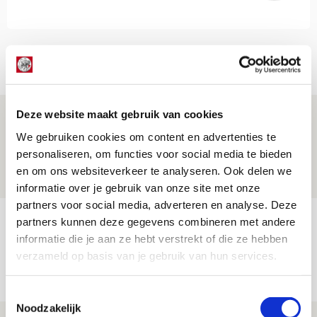
NET BINNEN //
Deze website maakt gebruik van cookies
Ajax dankt invallers bij
zwaarbevochten zege op tiental PEC
We gebruiken cookies om content en advertenties te
personaliseren, om functies voor social media te bieden
09 AUGUSTUS 2026 - 16:33
en om ons websiteverkeer te analyseren. Ook delen we
NIEUWS
informatie over je gebruik van onze site met onze
partners voor social media, adverteren en analyse. Deze
Drie dingen die je moet weten over PEC
partners kunnen deze gegevens combineren met andere
informatie die je aan ze hebt verstrekt of die ze hebben
Zwolle - Ajax
verzameld op basis van je gebruik van hun services.
08 AUGUSTUS 2026 - 12:32
NIEUWS
Toestemmingsselectie
Noodzakelijk