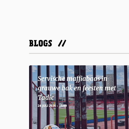
BLOGS
Servische maffiabaas in
grauwe bak en feesten met
Tadic
24 JULI 2026 - 11:59