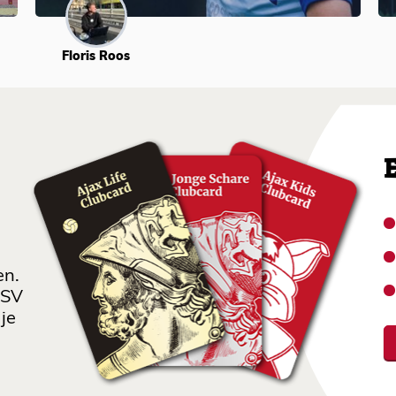
Floris Roos
en.
 SV
je