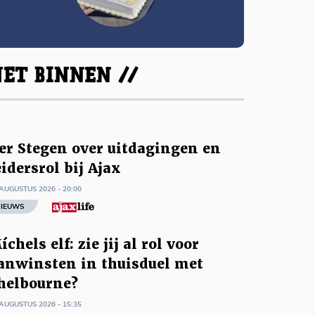
ET BINNEN //
er Stegen over uitdagingen en
eidersrol bij Ajax
AUGUSTUS 2026 - 20:00
IEUWS
íchels elf: zie jij al rol voor
anwinsten in thuisduel met
helbourne?
AUGUSTUS 2026 - 15:35