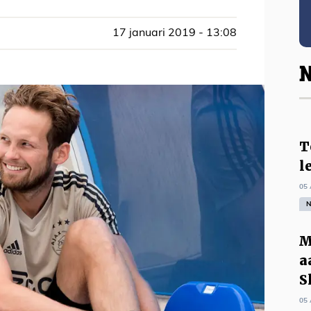
17 januari 2019 - 13:08
N
T
l
05 
N
M
a
S
05 