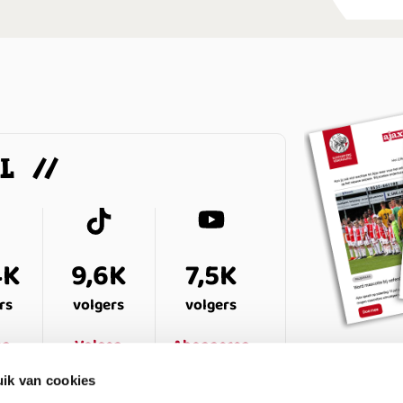
AL
4K
9,6K
7,5K
rs
volgers
volgers
en
Volgen
Abonneren
ik van cookies