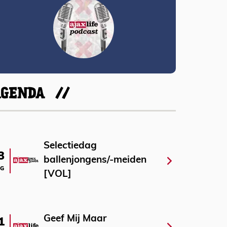
AGENDA
Selectiedag
3
ballenjongens/-meiden
G
[VOL]
Geef Mij Maar
1