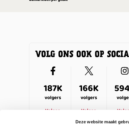
aantal leden per gezin.
VOLG ONS OOK OP SOCI
187K
166K
59
volgers
volgers
volge
Volgen
Volgen
Volg
Deze website maakt gebru