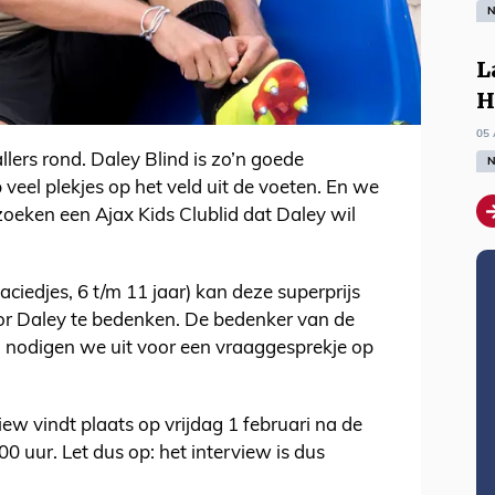
N
L
H
05 
llers rond. Daley Blind is zo’n goede
N
 veel plekjes op het veld uit de voeten. En we
eken een Ajax Kids Clublid dat Daley wil
aciedjes, 6 t/m 11 jaar) kan deze superprijs
or Daley te bedenken. De bedenker van de
n nodigen we uit voor een vraaggesprekje op
iew vindt plaats op vrijdag 1 februari na de
00 uur. Let dus op: het interview is dus