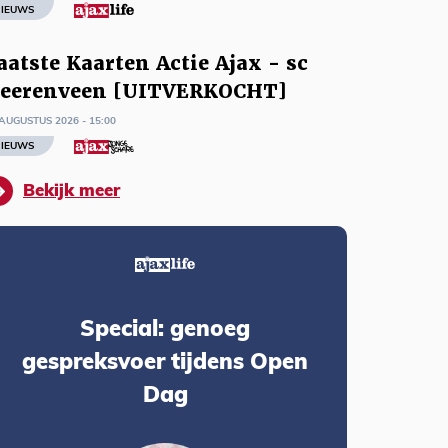
IEUWS
aatste Kaarten Actie Ajax - sc
eerenveen [UITVERKOCHT]
AUGUSTUS 2026 - 15:00
IEUWS
Bekijk meer
Special: genoeg
gespreksvoer tijdens Open
Dag