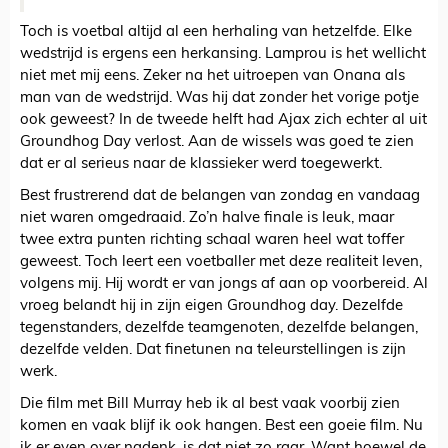
Toch is voetbal altijd al een herhaling van hetzelfde. Elke
wedstrijd is ergens een herkansing. Lamprou is het wellicht
niet met mij eens. Zeker na het uitroepen van Onana als
man van de wedstrijd. Was hij dat zonder het vorige potje
ook geweest? In de tweede helft had Ajax zich echter al uit
Groundhog Day verlost. Aan de wissels was goed te zien
dat er al serieus naar de klassieker werd toegewerkt.
Best frustrerend dat de belangen van zondag en vandaag
niet waren omgedraaid. Zo’n halve finale is leuk, maar
twee extra punten richting schaal waren heel wat toffer
geweest. Toch leert een voetballer met deze realiteit leven,
volgens mij. Hij wordt er van jongs af aan op voorbereid. Al
vroeg belandt hij in zijn eigen Groundhog day. Dezelfde
tegenstanders, dezelfde teamgenoten, dezelfde belangen,
dezelfde velden. Dat finetunen na teleurstellingen is zijn
werk.
Die film met Bill Murray heb ik al best vaak voorbij zien
komen en vaak blijf ik ook hangen. Best een goeie film. Nu