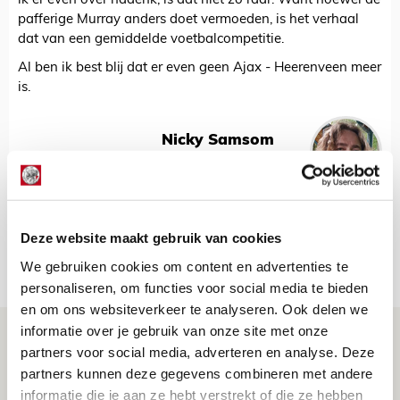
ik er even over nadenk, is dat niet zo raar. Want hoewel de
pafferige Murray anders doet vermoeden, is het verhaal
dat van een gemiddelde voetbalcompetitie.
Al ben ik best blij dat er even geen Ajax - Heerenveen meer
is.
Nicky Samsom
Bekijk alle berichten van Nicky Samsom
Deze website maakt gebruik van cookies
Net binnen //
We gebruiken cookies om content en advertenties te
personaliseren, om functies voor social media te bieden
en om ons websiteverkeer te analyseren. Ook delen we
informatie over je gebruik van onze site met onze
Is dit de laatste wallpaper van Godts in
partners voor social media, adverteren en analyse. Deze
de Johan Cruijff Arena?
partners kunnen deze gegevens combineren met andere
07 AUGUSTUS 2026 - 00:36
informatie die je aan ze hebt verstrekt of die ze hebben