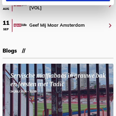
Selectiedag ballenjongens/-meiden
23
[VOL]
AUG
11
Geef Mij Maar Amsterdam
SEP
Blogs
Servische maffiabaas in grauwe bak
en feesten met Tadic
24 JULI 2026 - 11:59