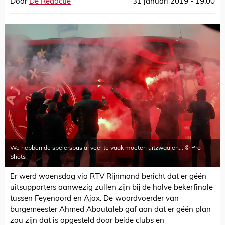
Door
De Redactie
31 januari 2019 - 19:00
We hebben de spelersbus al veel te vaak moeten uitzwaaien... © Pro
Shots
Er werd woensdag via RTV Rijnmond bericht dat er géén
uitsupporters aanwezig zullen zijn bij de halve bekerfinale
tussen Feyenoord en Ajax. De woordvoerder van
burgemeester Ahmed Aboutaleb gaf aan dat er géén plan
zou zijn dat is opgesteld door beide clubs en