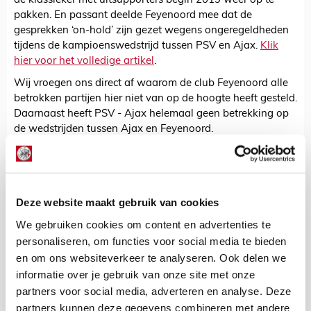
de klassieker met uitsupporters begin 2019 weer op te
pakken. En passant deelde Feyenoord mee dat de
gesprekken ‘on-hold’ zijn gezet wegens ongeregeldheden
tijdens de kampioenswedstrijd tussen PSV en Ajax.
Klik
hier voor het volledige artikel
.
Wij vroegen ons direct af waarom de club Feyenoord alle
betrokken partijen hier niet van op de hoogte heeft gesteld.
Daarnaast heeft PSV - Ajax helemaal geen betrekking op
de wedstrijden tussen Ajax en Feyenoord.
In de tussentijd maakte de directie van Ajax zich hard bij
directie Feyenoord om weer supporters toe te laten bij de
klassieker.
Dat artikel kun je hier lezen
. Dit gebeurde ook
middels het opeisen van de kaarten. Helaas lukte dat niet,
Deze website maakt gebruik van cookies
maar Feyenoord sprak zich intern uit om op korte termijn
We gebruiken cookies om content en advertenties te
bij elkaar te komen en het eerdere plan af te stoffen, met
personaliseren, om functies voor social media te bieden
als doel uitsupporters bij de wedstrijden in het seizoen
en om ons websiteverkeer te analyseren. Ook delen we
2019/2020.
informatie over je gebruik van onze site met onze
Twee dagen na de klassieker (29 januari 2019) ontvingen
partners voor social media, adverteren en analyse. Deze
wij een uitnodiging voor een bijeenkomst. Gezien de
partners kunnen deze gegevens combineren met andere