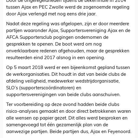
Door de ongeregeldheden tijdens de bekerfinale in 2014
tussen Ajax en PEC Zwolle werd de zogenoemde regeling
door Ajax verlengd met nog eens drie jaar.
Nadat deze regeling was afgelopen, zijn er door meerdere
partijen waaronder Ajax, Supportersvereniging Ajax en de
AFCA Supportersclub pogingen ondernomen de
gesprekken te openen. De boot werd om nog
onverklaarbare redenen afgehouden, maar de gesprekken
resulteerden eind 2017 alsnog in een opening.
Op 5 maart 2018 werd er een bijeenkomst gepland tussen
de werkorganisaties. Dit houdt in dat van beide clubs de
afdeling veiligheid, medewerker wedstrijdorganisatie,
SLO’s (supporterscoördinatoren) en
supportersverenigingen van beide clubs aanschuiven.
Ter voorbereiding op deze avond hadden beide clubs
risico-analyses gemaakt en door direct betrokkenen waren
alle wensen op papier gezet. Dit alles werd besproken en
samengevoegd tot één gezamenlijk plan van de
aanwezige partijen. Beide partijen dus, Ajax en Feyenoord.