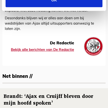
OK
als het voetbalsupporters betreft. Clubs hoeven zich niet
aan reglementen te houden en er worden eigen regels
bepaald. Met deze houding komen we niet verder.
Desondanks blijven wij er alles aan doen om bij
wedstrijden van Ajax altijd uitsupporters aanwezig te
laten zijn.
De Redactie
Bekijk alle berichten van De Redactie
Net binnen //
Brandt: ‘Ajax en Cruijff bleven door
mijn hoofd spoken’