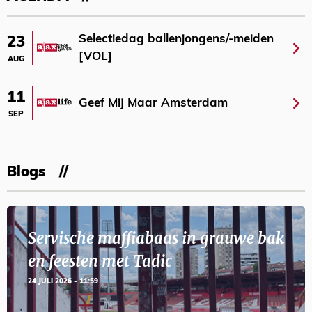
Selectiedag ballenjongens/-meiden
23
[VOL]
AUG
11
Geef Mij Maar Amsterdam
SEP
Blogs
Servische maffiabaas in grauwe bak
en feesten met Tadic
24 JULI 2026 - 11:59