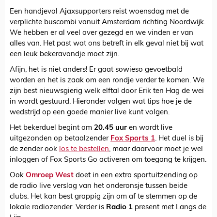
Een handjevol Ajaxsupporters reist woensdag met de
verplichte buscombi vanuit Amsterdam richting Noordwijk.
We hebben er al veel over gezegd en we vinden er van
alles van. Het past wat ons betreft in elk geval niet bij wat
een leuk bekeravondje moet zijn.
Afijn, het is niet anders! Er gaat sowieso gevoetbald
worden en het is zaak om een rondje verder te komen. We
zijn best nieuwsgierig welk elftal door Erik ten Hag de wei
in wordt gestuurd. Hieronder volgen wat tips hoe je de
wedstrijd op een goede manier live kunt volgen.
Het bekerduel begint om
20.45 uur
en wordt live
uitgezonden op betaalzender
Fox Sports 1
. Het duel is bij
de zender ook
los te bestellen
, maar daarvoor moet je wel
inloggen of Fox Sports Go activeren om toegang te krijgen.
Ook
Omroep West
doet in een extra sportuitzending op
de radio live verslag van het onderonsje tussen beide
clubs. Het kan best grappig zijn om af te stemmen op de
lokale radiozender. Verder is
Radio 1
present met Langs de