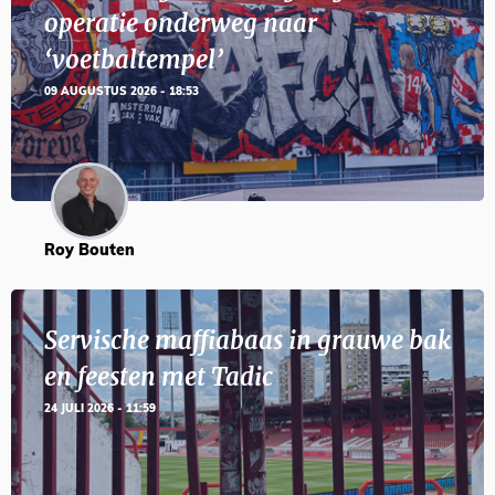
operatie onderweg naar
‘voetbaltempel’
09 AUGUSTUS 2026 - 18:53
Roy Bouten
Servische maffiabaas in grauwe bak
en feesten met Tadic
24 JULI 2026 - 11:59