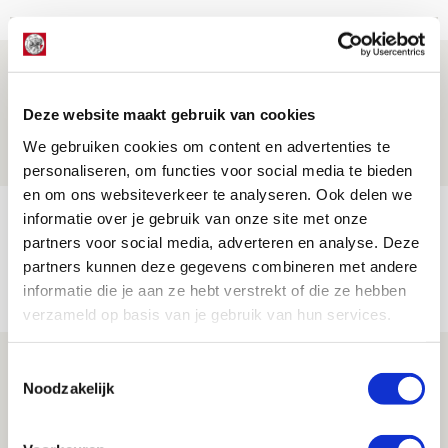
Win door Lucky gedragen thuistenue
van Ajax!
Deze website maakt gebruik van cookies
10 AUGUSTUS 2026 - 16:43
We gebruiken cookies om content en advertenties te
PRIJSVRAAG
personaliseren, om functies voor social media te bieden
en om ons websiteverkeer te analyseren. Ook delen we
Win mascottetenues van seizoen
informatie over je gebruik van onze site met onze
partners voor social media, adverteren en analyse. Deze
2025/2026!
partners kunnen deze gegevens combineren met andere
10 AUGUSTUS 2026 - 16:37
informatie die je aan ze hebt verstrekt of die ze hebben
PRIJSVRAAG
verzameld op basis van je gebruik van hun services.
Win vaandeldragertenues van seizoen
Toestemmingsselectie
Noodzakelijk
2025/2026!
10 AUGUSTUS 2026 - 16:25