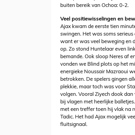
buiten bereik van Ochoa: 0-2.
Veel positiewisselingen en bew
Ajax kwam de eerste tien minut
swingen. Het was soms serieus 
want er was veel beweging en d
op. Zo stond Huntelaar even links
bemande. Ook sloop Neres af en 
vonden we Blind plots op het m
energieke Noussair Mazraoui wer
betrokken. De spelers gingen al
plekkie, maar toch was voor St
volgen. Vooral Ziyech dook dan 
bij vlagen met heerlijke balletj
met een treffer toen hij vlak na 
Tadic. Het had Ajax mogelijk vee
fluitsignaal.