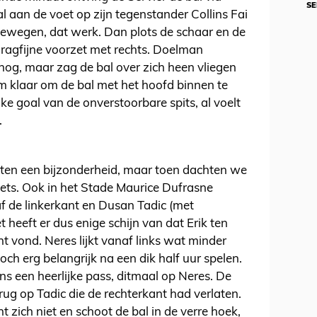
SE
al aan de voet op zijn tegenstander Collins Fai
nbewegen, dat werk. Dan plots de schaar en de
e ragfijne voorzet met rechts. Doelman
og, maar zag de bal over zich heen vliegen
m klaar om de bal met het hoofd binnen te
ke goal van de onverstoorbare spits, al voelt
.
iten een bijzonderheid, maar toen dachten we
ets. Ook in het Stade Maurice Dufrasne
f de linkerkant en Dusan Tadic (met
heeft er dus enige schijn van dat Erik ten
 vond. Neres lijkt vanaf links wat minder
och erg belangrijk na een dik half uur spelen.
s een heerlijke pass, ditmaal op Neres. De
erug op Tadic die de rechterkant had verlaten.
zich niet en schoot de bal in de verre hoek,