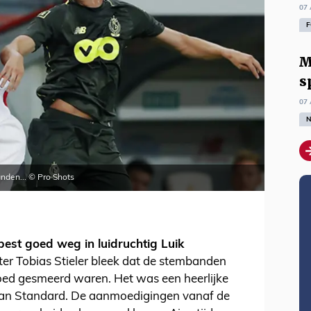
07 
F
M
s
07 
N
nden... © Pro Shots
best goed weg in luidruchtig Luik
ter Tobias Stieler bleek dat de stembanden
ed gesmeerd waren. Het was een heerlijke
n van Standard. De aanmoedigingen vanaf de