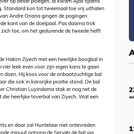
k over op beide ploegen, al kwam Ajax tijdens
. Standard kon tot tweemaal toe vrij uithalen
g van Andre Onana gingen de pogingen
ede kant van de doelpaal. Pas daarna trok
 zich toe, om het gedurende de tweede helft
rde Hakim Ziyech met een heerlijke boogbal in
viër leek even voor zijn eigen kans te gaan
n doen. Hij koos voor de onbaatzuchtige bal
ar die ook in kansrijke positie stond. De bal
2
r Christian Luyindama stak er nog net de
 die heerlijke toverbal van Ziyech. Wat een
AU
chts en daar zal Huntelaar niet ontevreden
1
ende minuut ontving de Serviër de bal via