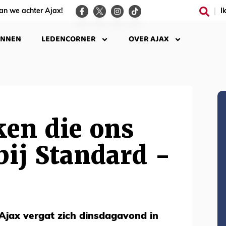
an we achter Ajax!
I
INNEN
LEDENCORNER
OVER AJAX
ken die ons
bij Standard -
Ajax vergat zich dinsdagavond in