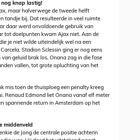
nog knap lastig!
jax, maar halverwege de tweede helft
 tandje bij. Dat resulteerde in veel ruimte
aar daar werd onvoldoende gebruik van
r tot doelpunten kwam Ajax niet. Aan de
die je niet wilde uiteindelijk wel na een
 Carcela. Stadion Sclessin ging er nog eens
van geluid brak los. Onana zag in die fase
anden vallen, tot grote opluchting van het
link mis toen de thuisploeg een penalty kreeg
i. Renaud Edmond liet Onana vanaf elf meter
 een spannende return in Amsterdam op het
fde middenveld
nkie de Jong de centrale positie achterin