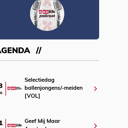
AGENDA
Selectiedag
3
ballenjongens/-meiden
G
[VOL]
Geef Mij Maar
1