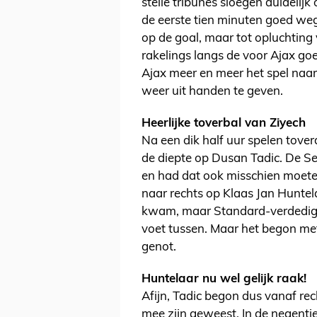
steile tribunes sloegen duidelij
de eerste tien minuten goed weg
op de goal, maar tot opluchtin
rakelings langs de voor Ajax go
Ajax meer en meer het spel naar
weer uit handen te geven.
Heerlijke toverbal van Ziyech
Na een dik half uur spelen tove
de diepte op Dusan Tadic. De Ser
en had dat ook misschien moete
naar rechts op Klaas Jan Huntela
kwam, maar Standard-verdedige
voet tussen. Maar het begon met
genot.
Huntelaar nu wel gelijk raak!
Afijn, Tadic begon dus vanaf re
mee zijn geweest. In de negenti