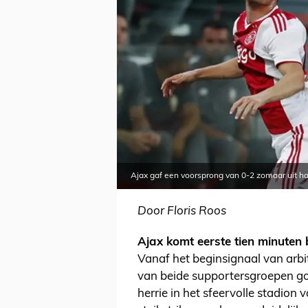
Ajax gaf een voorsprong van 0-2 zomaar uit ha
Door Floris Roos
Ajax komt eerste tien minuten 
Vanaf het beginsignaal van arbi
van beide supportersgroepen go
herrie in het sfeervolle stadio