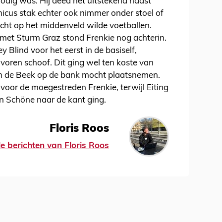
nodig was. Hij deed het uitstekend naast
nicus stak echter ook nimmer onder stoel of
 echt op het middenveld wilde voetballen.
 met Sturm Graz stond Frenkie nog achterin.
Blind voor het eerst in de basiself,
voren schoof. Dit ging wel ten koste van
an de Beek op de bank mocht plaatsnemen.
voor de moegestreden Frenkie, terwijl Eiting
n Schöne naar de kant ging.
Floris Roos
le berichten van Floris Roos