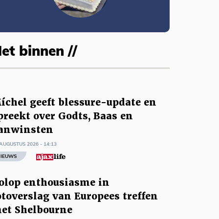
et binnen //
íchel geeft blessure-update en
preekt over Godts, Baas en
anwinsten
AUGUSTUS 2026 - 14:13
IEUWS
olop enthousiasme in
otoverslag van Europees treffen
et Shelbourne