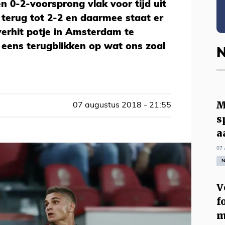
n 0-2-voorsprong vlak voor tijd uit
erug tot 2-2 en daarmee staat er
erhit potje in Amsterdam te
 eens terugblikken op wat ons zoal
N
M
07 augustus 2018 - 21:55
s
a
07 
N
V
f
m