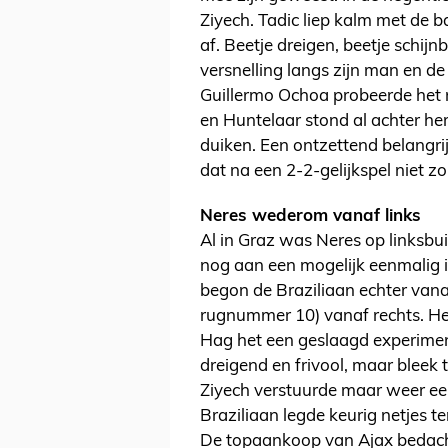
Ziyech. Tadic liep kalm met de b
af. Beetje dreigen, beetje schij
versnelling langs zijn man en d
Guillermo Ochoa probeerde het n
en Huntelaar stond al achter he
duiken. Een ontzettend belangrij
dat na een 2-2-gelijkspel niet zo
Neres wederom vanaf links
Al in Graz was Neres op linksbu
nog aan een mogelijk eenmalig i
begon de Braziliaan echter vana
rugnummer 10) vanaf rechts. Het 
Hag het een geslaagd experiment
dreigend en frivool, maar bleek t
Ziyech verstuurde maar weer een
Braziliaan legde keurig netjes t
De topaankoop van Ajax bedacht 