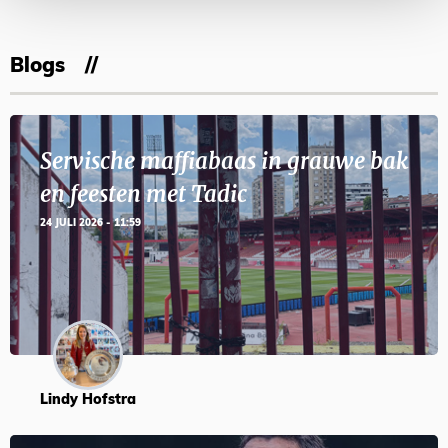
Blogs
Servische maffiabaas in grauwe bak
en feesten met Tadic
24 JULI 2026 - 11:59
Lindy Hofstra