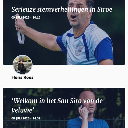
Serieuze stemverheffingen in Stroe
09 JULI 2026 - 10:15
Floris Roos
‘Welkom in het San Siro van de
Veluwe’
08 JULI 2026 - 14:52