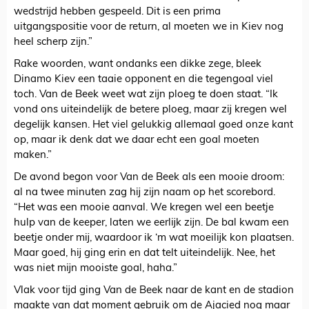
wedstrijd hebben gespeeld. Dit is een prima
uitgangspositie voor de return, al moeten we in Kiev nog
heel scherp zijn.”
Rake woorden, want ondanks een dikke zege, bleek
Dinamo Kiev een taaie opponent en die tegengoal viel
toch. Van de Beek weet wat zijn ploeg te doen staat. “Ik
vond ons uiteindelijk de betere ploeg, maar zij kregen wel
degelijk kansen. Het viel gelukkig allemaal goed onze kant
op, maar ik denk dat we daar echt een goal moeten
maken.”
De avond begon voor Van de Beek als een mooie droom:
al na twee minuten zag hij zijn naam op het scorebord.
“Het was een mooie aanval. We kregen wel een beetje
hulp van de keeper, laten we eerlijk zijn. De bal kwam een
beetje onder mij, waardoor ik ‘m wat moeilijk kon plaatsen.
Maar goed, hij ging erin en dat telt uiteindelijk. Nee, het
was niet mijn mooiste goal, haha.”
Vlak voor tijd ging Van de Beek naar de kant en de stadion
maakte van dat moment gebruik om de Ajacied nog maar