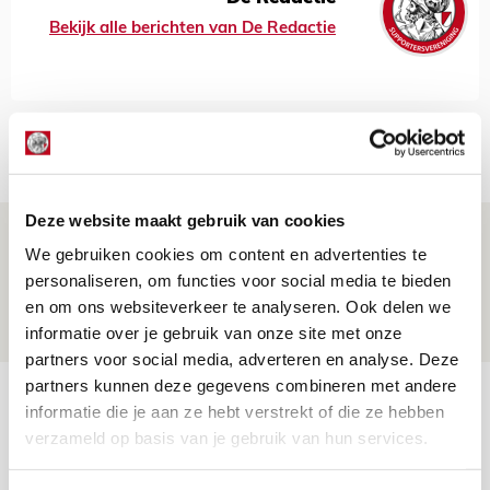
Bekijk alle berichten van De Redactie
Net binnen //
Deze website maakt gebruik van cookies
Brandt: ‘Ajax en Cruijff bleven door
We gebruiken cookies om content en advertenties te
mijn hoofd spoken’
personaliseren, om functies voor social media te bieden
07 AUGUSTUS 2026 - 20:02
en om ons websiteverkeer te analyseren. Ook delen we
NIEUWS
informatie over je gebruik van onze site met onze
partners voor social media, adverteren en analyse. Deze
partners kunnen deze gegevens combineren met andere
Míchel geeft blessure-update en
informatie die je aan ze hebt verstrekt of die ze hebben
spreekt over Godts, Baas en
verzameld op basis van je gebruik van hun services.
aanwinsten