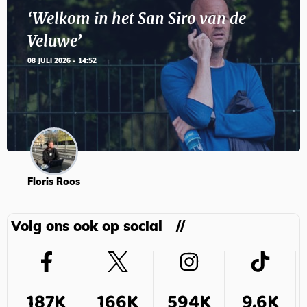
‘Welkom in het San Siro van de
Veluwe’
08 JULI 2026 - 14:52
Floris Roos
Volg ons ook op social
187K
166K
594K
9,6K