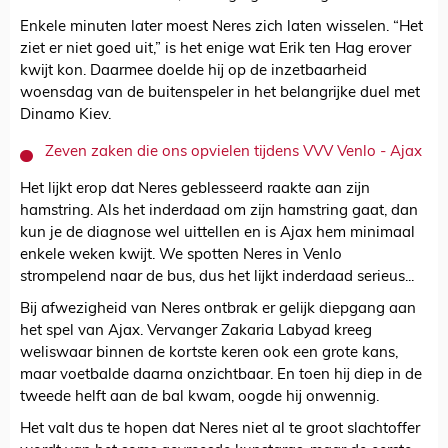
Enkele minuten later moest Neres zich laten wisselen. “Het
ziet er niet goed uit,” is het enige wat Erik ten Hag erover
kwijt kon. Daarmee doelde hij op de inzetbaarheid
woensdag van de buitenspeler in het belangrijke duel met
Dinamo Kiev.
Zeven zaken die ons opvielen tijdens VVV Venlo - Ajax
Het lijkt erop dat Neres geblesseerd raakte aan zijn
hamstring. Als het inderdaad om zijn hamstring gaat, dan
kun je de diagnose wel uittellen en is Ajax hem minimaal
enkele weken kwijt. We spotten Neres in Venlo
strompelend naar de bus, dus het lijkt inderdaad serieus...
Bij afwezigheid van Neres ontbrak er gelijk diepgang aan
het spel van Ajax. Vervanger Zakaria Labyad kreeg
weliswaar binnen de kortste keren ook een grote kans,
maar voetbalde daarna onzichtbaar. En toen hij diep in de
tweede helft aan de bal kwam, oogde hij onwennig.
Het valt dus te hopen dat Neres niet al te groot slachtoffer