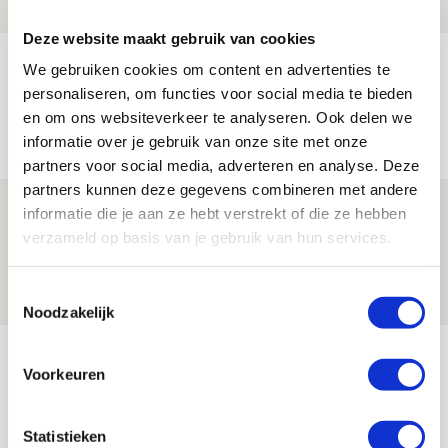
NIEUWS
Deze website maakt gebruik van cookies
Míchels elf: met welke formatie begin
We gebruiken cookies om content en advertenties te
jij aan nieuw eredivisieseizoen?
personaliseren, om functies voor social media te bieden
en om ons websiteverkeer te analyseren. Ook delen we
08 AUGUSTUS 2026 - 11:34
informatie over je gebruik van onze site met onze
NIEUWS
partners voor social media, adverteren en analyse. Deze
partners kunnen deze gegevens combineren met andere
Spelen bij Jong Ajax of Ajax 1? Dat
informatie die je aan ze hebt verstrekt of die ze hebben
maakt Abdalla ‘geen reet’ uit
verzameld op basis van je gebruik van hun services.
08 AUGUSTUS 2026 - 10:04
Toestemmingsselectie
NIEUWS
Noodzakelijk
Bekijk meer
Voorkeuren
AGENDA
Statistieken
Selectiedag ballenjongens/-meiden