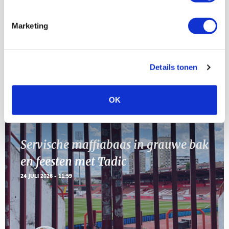
23
[VOL]
AUG
Marketing
11
Geef Mij Maar Amsterdam
SEP
Details tonen
Blogs
OK
Servische maffiabaas in grauwe bak
en feesten met Tadic
24 JULI 2026 - 11:59