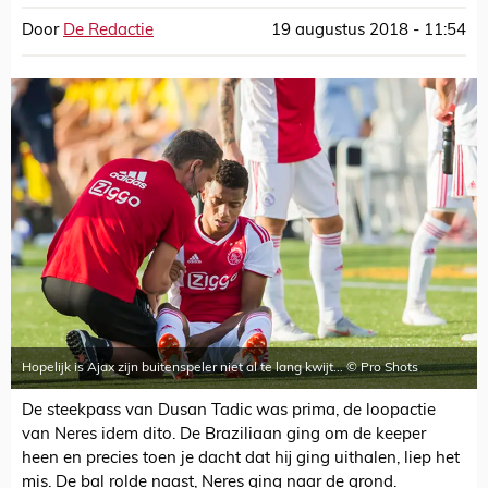
Door
De Redactie
19 augustus 2018 - 11:54
Hopelijk is Ajax zijn buitenspeler niet al te lang kwijt... © Pro Shots
De steekpass van Dusan Tadic was prima, de loopactie
van Neres idem dito. De Braziliaan ging om de keeper
heen en precies toen je dacht dat hij ging uithalen, liep het
mis. De bal rolde naast, Neres ging naar de grond.