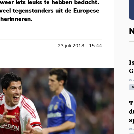
weer iets leuks te hebben bedacht.
veel tegenstanders uit de Europese
 herinneren.
N
23 juli 2018 - 15:44
I
G
07 
N
T
d
s
06 