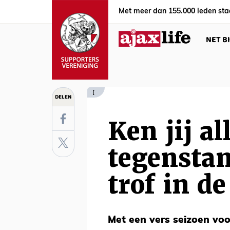
Met meer dan 155.000 leden sta
NET B
[
DELEN
Ken jij al
tegenstan
trof in d
Met een vers seizoen voor