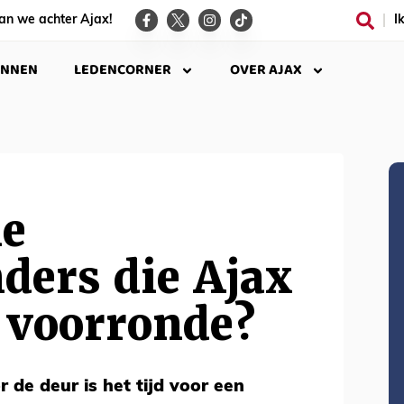
an we achter Ajax!
I
INNEN
LEDENCORNER
OVER AJAX
le
ders die Ajax
e voorronde?
 de deur is het tijd voor een