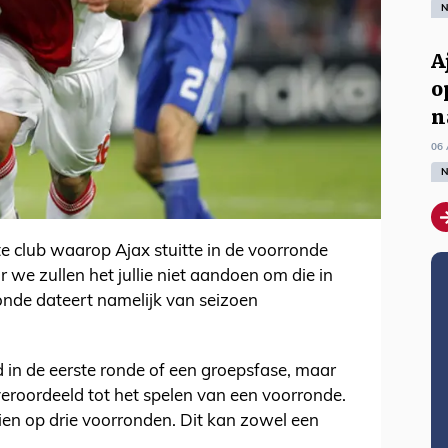
N
A
o
n
06 
N
te club waarop Ajax stuitte in de voorronde
we zullen het jullie niet aandoen om die in
onde dateert namelijk van seizoen
in de eerste ronde of een groepsfase, maar
 veroordeeld tot het spelen van een voorronde.
ien op drie voorronden. Dit kan zowel een