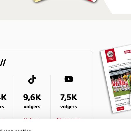
4K
9,6K
7,5K
rs
volgers
volgers
en
Volgen
Abonneren