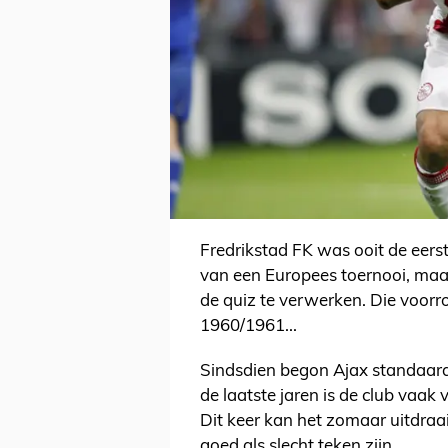
Fredrikstad FK was ooit de eers
van een Europees toernooi, maar 
de quiz te verwerken. Die voorr
1960/1961...
Sindsdien begon Ajax standaard 
de laatste jaren is de club vaak
Dit keer kan het zomaar uitdraa
goed als slecht teken zijn.