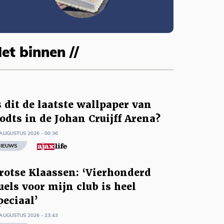
et binnen //
s dit de laatste wallpaper van
odts in de Johan Cruijff Arena?
AUGUSTUS 2026 - 00:36
IEUWS
rotse Klaassen: ‘Vierhonderd
uels voor mijn club is heel
peciaal’
AUGUSTUS 2026 - 23:43