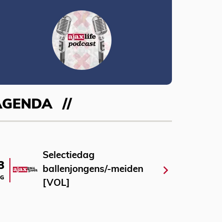
AGENDA
Selectiedag
3
ballenjongens/-meiden
G
[VOL]