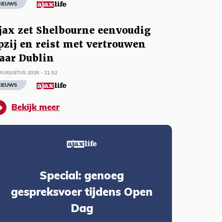
IEUWS
jax zet Shelbourne eenvoudig
pzij en reist met vertrouwen
aar Dublin
AUGUSTUS 2026 - 21:52
IEUWS
Bekijk meer
Special: genoeg
gespreksvoer tijdens Open
Dag