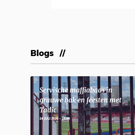
Blogs
Servische maffiabaas in
grauwe bak en feesten met
Tadic
24 JULI 2026 - 11:59