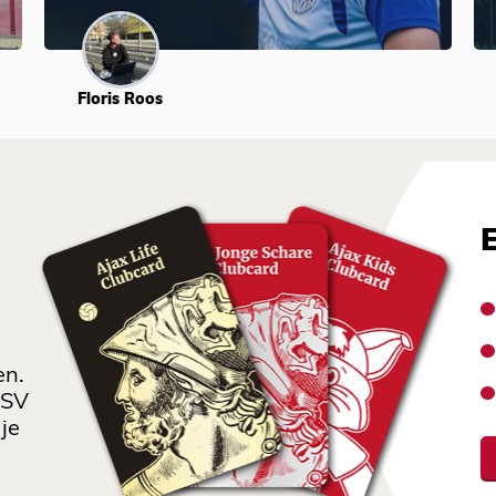
Floris Roos
en.
 SV
je