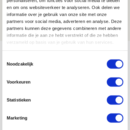
personaliseren, om functies voor social media te bieden
Spelen bij Jong Ajax of Ajax 1? Dat
en om ons websiteverkeer te analyseren. Ook delen we
informatie over je gebruik van onze site met onze
maakt Abdalla ‘geen reet’ uit
partners voor social media, adverteren en analyse. Deze
08 AUGUSTUS 2026 - 10:04
partners kunnen deze gegevens combineren met andere
NIEUWS
informatie die je aan ze hebt verstrekt of die ze hebben
verzameld op basis van je gebruik van hun services.
Bekijk meer
AGENDA
Toestemmingsselectie
Noodzakelijk
Selectiedag ballenjongens/-meiden
23
Voorkeuren
[VOL]
AUG
11
Statistieken
Geef Mij Maar Amsterdam
SEP
Marketing