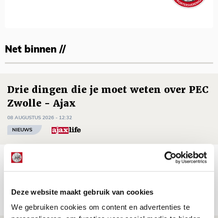
Net binnen //
Drie dingen die je moet weten over PEC
Zwolle - Ajax
08 AUGUSTUS 2026 - 12:32
NIEUWS
Míchels elf: met welke formatie begin
jij aan nieuw eredivisieseizoen?
08 AUGUSTUS 2026 - 11:34
Deze website maakt gebruik van cookies
NIEUWS
We gebruiken cookies om content en advertenties te