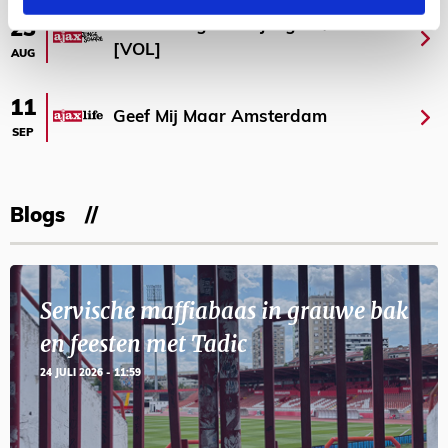
Selectiedag ballenjongens/-meiden
23
[VOL]
AUG
11
Geef Mij Maar Amsterdam
SEP
Blogs
Servische maffiabaas in grauwe bak
en feesten met Tadic
24 JULI 2026 - 11:59