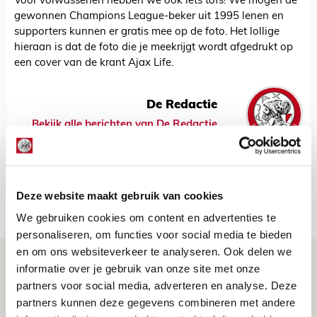
Voor volwassenen hebben we ook iets tofs! We mogen de
gewonnen Champions League-beker uit 1995 lenen en
supporters kunnen er gratis mee op de foto. Het lollige
hieraan is dat de foto die je meekrijgt wordt afgedrukt op
een cover van de krant Ajax Life.
De Redactie
Bekijk alle berichten van De Redactie
Deze website maakt gebruik van cookies
Net binnen //
We gebruiken cookies om content en advertenties te
personaliseren, om functies voor social media te bieden
en om ons websiteverkeer te analyseren. Ook delen we
Brandt: ‘Ajax en Cruijff bleven door
informatie over je gebruik van onze site met onze
mijn hoofd spoken’
partners voor social media, adverteren en analyse. Deze
partners kunnen deze gegevens combineren met andere
07 AUGUSTUS 2026 - 20:02