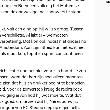
SE
ook nog een Roemeen volledig het Hattemse
us van de aanwezige toeschouwers te staan
kt, valt een ding op: hij wil zo graag. Tussen
verschilletje. Al lijkt er – we moeten
 verbetering. Dat kon ook haast niet anders na
 Amsterdam. Aan zijn fitheid kan het echt niet
 als maar kan, topfit en sprint constant heen
ich echter nog net niet voor zijn hoofd. Je zou
sen, want dat kan zijn spel alleen maar ten
e zien dat hij zich drukker begint te bemoeien
veld. Voor de zomerstop kreeg de rechtsback
 opvolging ervan had hij wat moeite. Wat dat
ook goed, om te zien dat hij Neres aanwijst
n ingooi van FC Steaua diep op eigen helft.