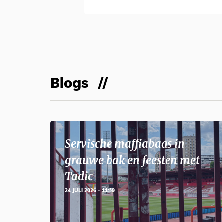
Blogs
Servische maffiabaas in
grauwe bak en feesten met
Tadic
24 JULI 2026 - 11:59