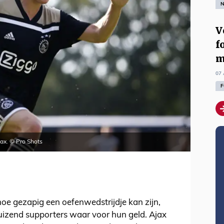
N
V
f
m
07 
F
jax. © Pro Shots
hoe gezapig een oefenwedstrijdje kan zijn,
uizend supporters waar voor hun geld. Ajax