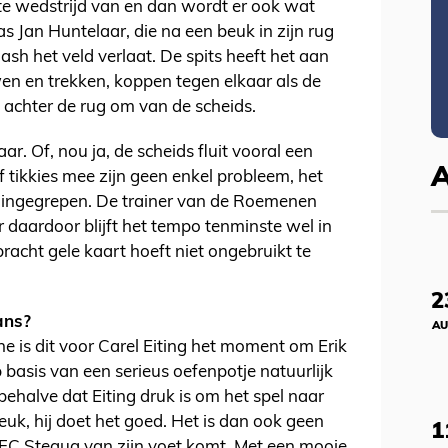
e wedstrijd van en dan wordt er ook wat
s Jan Huntelaar, die na een beuk in zijn rug
lash het veld verlaat. De spits heeft het aan
en en trekken, koppen tegen elkaar als de
 achter de rug om van de scheids.
ar. Of, nou ja, de scheids fluit vooral een
f tikkies mee zijn geen enkel probleem, het
 ingegrepen. De trainer van de Roemenen
 daardoor blijft het tempo tenminste wel in
racht gele kaart hoeft niet ongebruikt te
2
ans?
AU
e is dit voor Carel Eiting het moment om Erik
p basis van een serieus oefenpotje natuurlijk
 behalve dat Eiting druk is om het spel naar
 leuk, hij doet het goed. Het is dan ook geen
1
 FC Steaua van zijn voet komt. Met een mooie