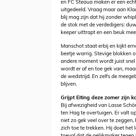
en FC Steaua maken er een echt
uitgedeeld. Vraag maar aan Klaa
blij mag zijn dat hij zonder whip
de stok met de verdedigers: duw
keeper uittrapt en een beuk mee
Manschot staat erbij en kijkt erna
beetje warrig. Stevige blokken o
andere moment wordt juist snel
wordt er af en toe gek van, maar
de wedstrijd. En zelfs de meegeb
blijven.
Grijpt Eiting deze zomer zijn k
Bij afwezigheid van Lasse Schön
ten Hag te overtuigen. Er valt o
niet zo gek veel over te zeggen,
zich toe te trekken. Hij doet het
toeval dat de gelijkmaker tegen