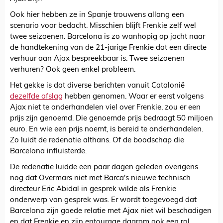
Ook hier hebben ze in Spanje trouwens allang een
scenario voor bedacht. Misschien blijft Frenkie zelf wel
twee seizoenen. Barcelona is zo wanhopig op jacht naar
de handtekening van de 21-jarige Frenkie dat een directe
verhuur aan Ajax bespreekbaar is. Twee seizoenen
verhuren? Ook geen enkel probleem.
Het gekke is dat diverse berichten vanuit Catalonië
dezelfde afslag
hebben genomen. Waar er eerst volgens
Ajax niet te onderhandelen viel over Frenkie, zou er een
prijs zijn genoemd. Die genoemde prijs bedraagt 50 miljoen
euro. En wie een prijs noemt, is bereid te onderhandelen.
Zo luidt de redenatie althans. Of de boodschap die
Barcelona influisterde.
De redenatie luidde een paar dagen geleden overigens
nog dat Overmars niet met Barca's nieuwe technisch
directeur Eric Abidal in gesprek wilde als Frenkie
onderwerp van gesprek was. Er wordt toegevoegd dat
Barcelona zijn goede relatie met Ajax niet wil beschadigen
en dat Frenkie en zijn entourage daarom ook een rol