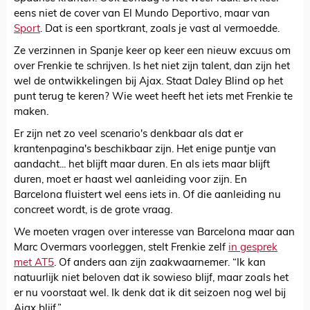
eens niet de cover van El Mundo Deportivo, maar van
Sport
. Dat is een sportkrant, zoals je vast al vermoedde.
Ze verzinnen in Spanje keer op keer een nieuw excuus om
over Frenkie te schrijven. Is het niet zijn talent, dan zijn het
wel de ontwikkelingen bij Ajax. Staat Daley Blind op het
punt terug te keren? Wie weet heeft het iets met Frenkie te
maken.
Er zijn net zo veel scenario's denkbaar als dat er
krantenpagina's beschikbaar zijn. Het enige puntje van
aandacht... het blijft maar duren. En als iets maar blijft
duren, moet er haast wel aanleiding voor zijn. En
Barcelona fluistert wel eens iets in. Of die aanleiding nu
concreet wordt, is de grote vraag.
We moeten vragen over interesse van Barcelona maar aan
Marc Overmars voorleggen, stelt Frenkie zelf
in gesprek
met AT5
. Of anders aan zijn zaakwaarnemer. “Ik kan
natuurlijk niet beloven dat ik sowieso blijf, maar zoals het
er nu voorstaat wel. Ik denk dat ik dit seizoen nog wel bij
Ajax blijf.”