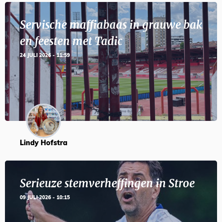
Servische maffiabaas in grauwe bak
en feesten met Tadic
24 JULI 2026 - 11:59
Lindy Hofstra
Serieuze stemverheffingen in Stroe
09 JULI 2026 - 10:15