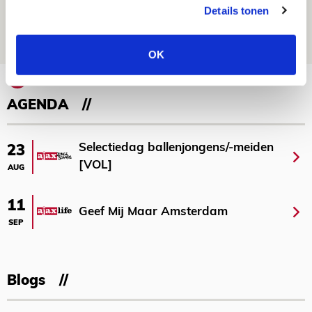
maakt Abdalla ‘geen reet’ uit
Details tonen
08 AUGUSTUS 2026 - 10:04
NIEUWS
OK
Bekijk meer
AGENDA
Selectiedag ballenjongens/-meiden
23
[VOL]
AUG
11
Geef Mij Maar Amsterdam
SEP
Blogs