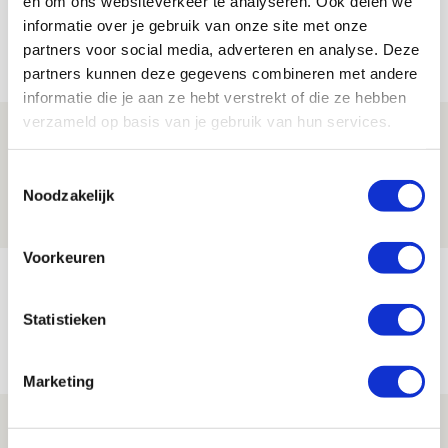
en om ons websiteverkeer te analyseren. Ook delen we
informatie over je gebruik van onze site met onze
partners voor social media, adverteren en analyse. Deze
Net binnen //
partners kunnen deze gegevens combineren met andere
informatie die je aan ze hebt verstrekt of die ze hebben
verzameld op basis van je gebruik van hun services.
Drie dingen die je moet weten over PEC
Zwolle - Ajax
Toestemmingsselectie
Noodzakelijk
08 AUGUSTUS 2026 - 12:32
NIEUWS
Voorkeuren
Míchels elf: met welke formatie begin
jij aan nieuw eredivisieseizoen?
Statistieken
08 AUGUSTUS 2026 - 11:34
NIEUWS
Marketing
Spelen bij Jong Ajax of Ajax 1? Dat