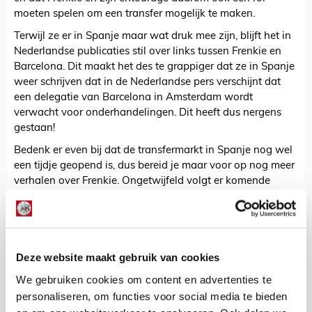
moeten spelen om een transfer mogelijk te maken.
Terwijl ze er in Spanje maar wat druk mee zijn, blijft het in
Nederlandse publicaties stil over links tussen Frenkie en
Barcelona. Dit maakt het des te grappiger dat ze in Spanje
weer schrijven dat in de Nederlandse pers verschijnt dat
een delegatie van Barcelona in Amsterdam wordt
verwacht voor onderhandelingen. Dit heeft dus nergens
gestaan!
Bedenk er even bij dat de transfermarkt in Spanje nog wel
een tijdje geopend is, dus bereid je maar voor op nog meer
verhalen over Frenkie. Ongetwijfeld volgt er komende
week al het een en ander. We zijn benieuwd wat er dan
weer overwaait...
De Redactie
Deze website maakt gebruik van cookies
Bekijk alle berichten van De Redactie
We gebruiken cookies om content en advertenties te
personaliseren, om functies voor social media te bieden