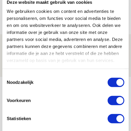
Míchels elf: met welke formatie begin
Deze website maakt gebruik van cookies
jij aan nieuw eredivisieseizoen?
We gebruiken cookies om content en advertenties te
personaliseren, om functies voor social media te bieden
08 AUGUSTUS 2026 - 11:34
en om ons websiteverkeer te analyseren. Ook delen we
NIEUWS
informatie over je gebruik van onze site met onze
partners voor social media, adverteren en analyse. Deze
Spelen bij Jong Ajax of Ajax 1? Dat
partners kunnen deze gegevens combineren met andere
maakt Abdalla ‘geen reet’ uit
informatie die je aan ze hebt verstrekt of die ze hebben
verzameld op basis van je gebruik van hun services.
08 AUGUSTUS 2026 - 10:04
NIEUWS
Toestemmingsselectie
Noodzakelijk
Bekijk meer
AGENDA
Voorkeuren
Selectiedag ballenjongens/-meiden
23
Statistieken
[VOL]
AUG