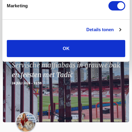
11
Marketing
Geef Mij Maar Amsterdam
SEP
Details tonen
Blogs
OK
Servische maffiabaas in grauwe bak
en feesten met Tadic
24 JULI 2026 - 11:59