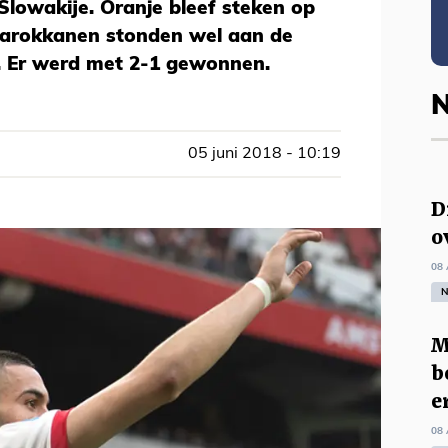
Slowakije. Oranje bleef steken op
 Marokkanen stonden wel aan de
. Er werd met 2-1 gewonnen.
N
05 juni 2018 - 10:19
D
o
08 
N
M
b
e
08 