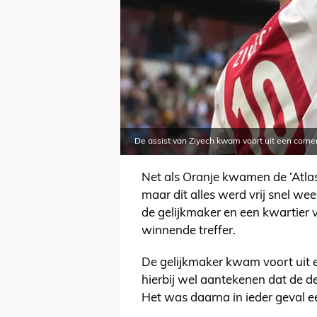
De assist van Ziyech kwam voort uit een corne
Net als Oranje kwamen de ‘Atlas
maar dit alles werd vrij snel we
de gelijkmaker en een kwartier
winnende treffer.
De gelijkmaker kwam voort uit 
hierbij wel aantekenen dat de de
Het was daarna in ieder geval e