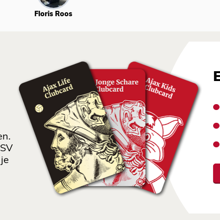
Floris Roos
en.
 SV
je