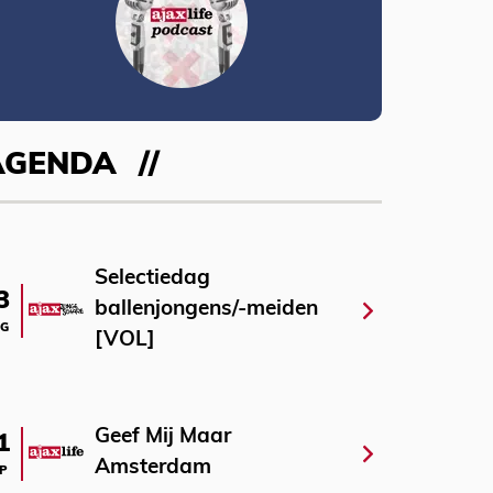
AGENDA
Selectiedag
3
ballenjongens/-meiden
G
[VOL]
Geef Mij Maar
1
Amsterdam
P