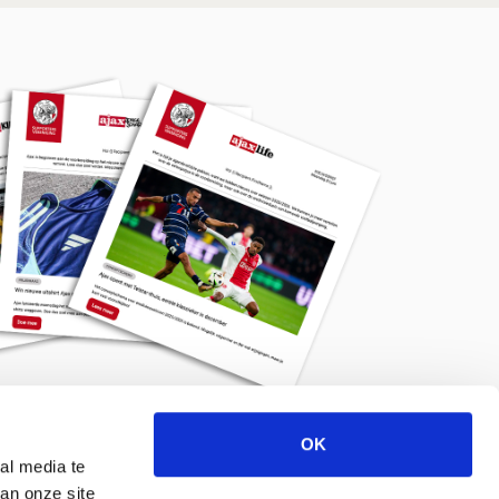
OK
Meld je aan voor de nieuwsbrief
al media te
an onze site