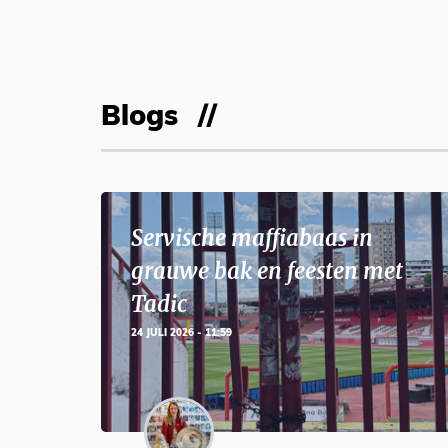
Blogs
Servische maffiabaas in
grauwe bak en feesten met
Tadic
24 JULI 2026 - 11:59