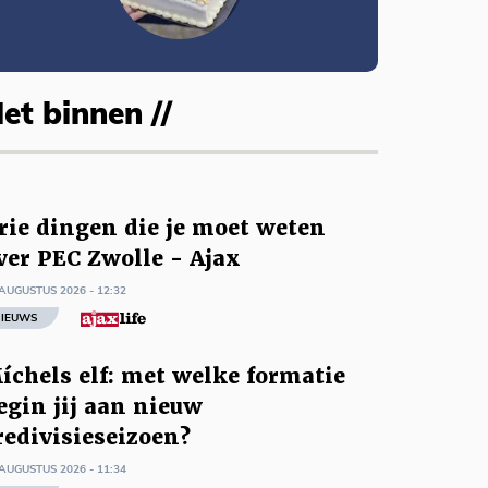
et binnen //
rie dingen die je moet weten
ver PEC Zwolle - Ajax
AUGUSTUS 2026 - 12:32
IEUWS
íchels elf: met welke formatie
egin jij aan nieuw
redivisieseizoen?
AUGUSTUS 2026 - 11:34