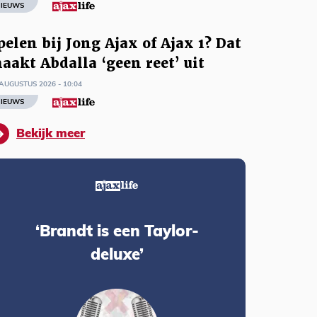
IEUWS
pelen bij Jong Ajax of Ajax 1? Dat
aakt Abdalla ‘geen reet’ uit
AUGUSTUS 2026 - 10:04
IEUWS
Bekijk meer
‘Brandt is een Taylor-
deluxe’