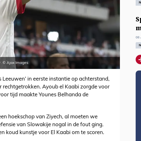
N
S
m
08 
N
r. © Ajax Images
 Leeuwen’ in eerste instantie op achterstand,
er rechtgetrokken. Ayoub el Kaabi zorgde voor
 voor tijd maakte Younes Belhanda de
een hoekschop van Ziyech, al moeten we
fensie van Slowakije nogal in de fout ging.
en koud kunstje voor El Kaabi om te scoren.