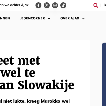
an we achter Ajax!
I
INNEN
LEDENCORNER
OVER AJAX
eet met
wel te
an Slowakije
l niet lukte, kreeg Marokko wel