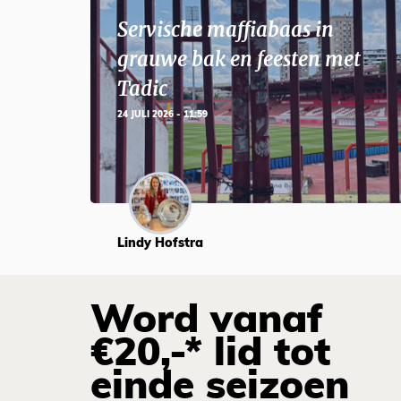
Servische maffiabaas in
grauwe bak en feesten met
Tadic
24 JULI 2026 - 11:59
Lindy Hofstra
Word vanaf
€20,-* lid tot
einde seizoen