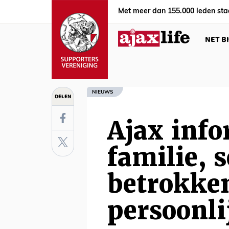
Met meer dan 155.000 leden sta
NET B
NIEUWS
DELEN
Ajax info
familie, s
betrokke
persoonli