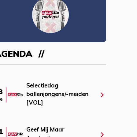
AGENDA
Selectiedag
3
ballenjongens/-meiden
G
[VOL]
Geef Mij Maar
1