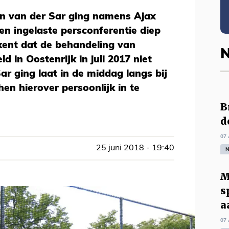
n van der Sar ging namens Ajax
n ingelaste persconferentie diep
rkent dat de behandeling van
N
d in Oostenrijk in juli 2017 niet
r ging laat in de middag langs bij
en hierover persoonlijk in te
B
d
07 
25 juni 2018 - 19:40
N
M
s
a
07 