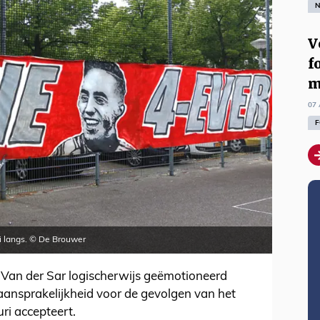
N
V
f
m
07 
F
ri langs. © De Brouwer
 Van der Sar logischerwijs geëmotioneerd
e aansprakelijkheid voor de gevolgen van het
i accepteert.