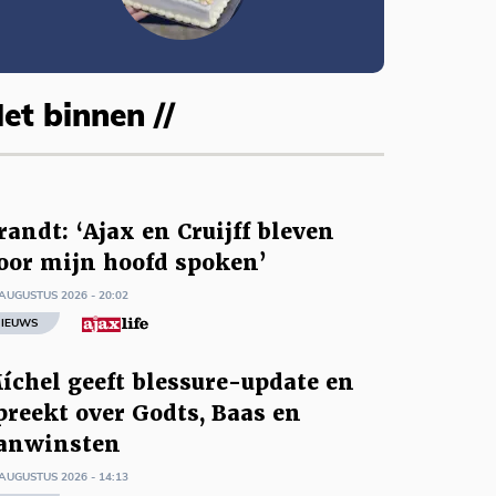
et binnen //
randt: ‘Ajax en Cruijff bleven
oor mijn hoofd spoken’
AUGUSTUS 2026 - 20:02
IEUWS
íchel geeft blessure-update en
preekt over Godts, Baas en
anwinsten
AUGUSTUS 2026 - 14:13