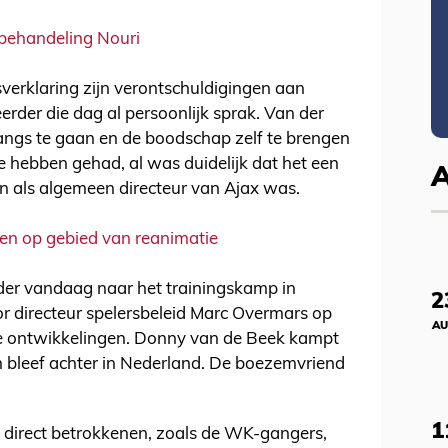
e behandeling Nouri
sverklaring zijn verontschuldigingen aan
 eerder die dag al persoonlijk sprak. Van der
 langs te gaan en de boodschap zelf te brengen
te hebben gehad, al was duidelijk dat het een
n als algemeen directeur van Ajax was.
den op gebied van reanimatie
rder vandaag naar het trainingskamp in
2
or directeur spelersbeleid Marc Overmars op
AU
te ontwikkelingen. Donny van de Beek kampt
n bleef achter in Nederland. De boezemvriend
1
e direct betrokkenen, zoals de WK-gangers,