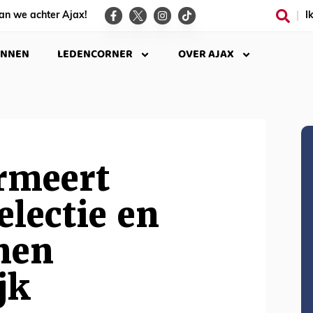
an we achter Ajax!
I
INNEN
LEDENCORNER
OVER AJAX
rmeert
electie en
nen
jk