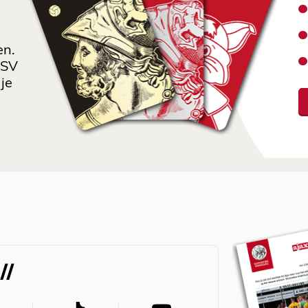
en.
 SV
je