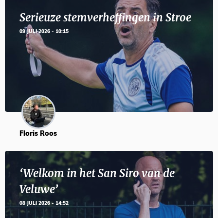
Serieuze stemverheffingen in Stroe
09 JULI 2026 - 10:15
Floris Roos
‘Welkom in het San Siro van de
Veluwe’
08 JULI 2026 - 14:52