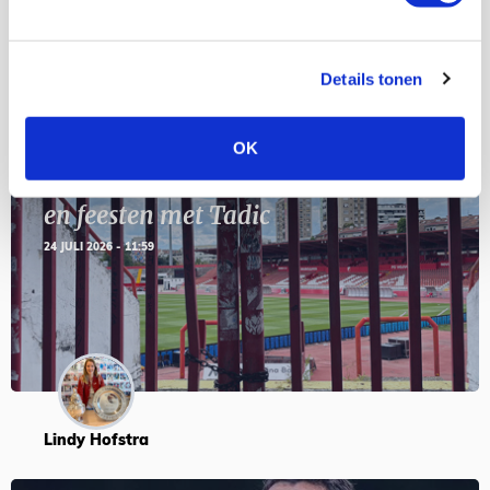
Blogs
Details tonen
OK
Servische maffiabaas in grauwe bak
en feesten met Tadic
24 JULI 2026 - 11:59
Lindy Hofstra