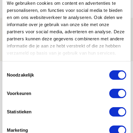
08 AUGUSTUS 2026 - 11:34
We gebruiken cookies om content en advertenties te
NIEUWS
personaliseren, om functies voor social media te bieden
en om ons websiteverkeer te analyseren. Ook delen we
informatie over je gebruik van onze site met onze
Spelen bij Jong Ajax of Ajax 1? Dat
partners voor social media, adverteren en analyse. Deze
maakt Abdalla ‘geen reet’ uit
partners kunnen deze gegevens combineren met andere
informatie die je aan ze hebt verstrekt of die ze hebben
08 AUGUSTUS 2026 - 10:04
verzameld op basis van je gebruik van hun services.
NIEUWS
Bekijk meer
Toestemmingsselectie
Noodzakelijk
AGENDA
Voorkeuren
Selectiedag ballenjongens/-meiden
23
[VOL]
AUG
Statistieken
11
Geef Mij Maar Amsterdam
SEP
Marketing