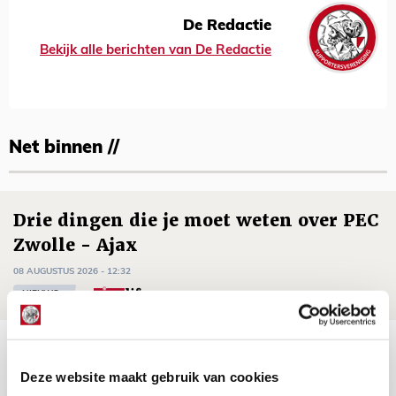
De Redactie
Bekijk alle berichten van De Redactie
Net binnen //
Drie dingen die je moet weten over PEC
Zwolle - Ajax
08 AUGUSTUS 2026 - 12:32
NIEUWS
Míchels elf: met welke formatie begin
jij aan nieuw eredivisieseizoen?
Deze website maakt gebruik van cookies