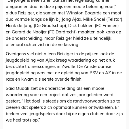
“De jongens lieten zien dat ze met tegenslag kunnen
omgaan en daar is deze prijs een mooie beloning voor,”
aldus Reiziger, die samen met Winston Bogarde een mooi
duo vormde langs de lijn bij Jong Ajax. Mike Snoei (Telstar),
Henk de Jong (De Graafschap), Dick Lukkien (FC Emmen)
en Gerard de Nooijer (FC Dordrecht) maakten ook kans op
de onderscheiding, maar Reiziger hield ze uiteindelijk
allemaal achter zich in de verkiezing.
Overigens viel niet alleen Reiziger in de prijzen, ook de
jeugdopleiding van Ajax kreeg waardering op het druk
bezochte trainerscongres in Zwolle. De Amsterdamse
jeugdopleiding was met de opleiding van PSV en AZ in de
race en kwam als eerste over de finish.
Said Ouaali ziet de onderscheiding als een mooie
waardering voor een traject dat zes jaar geleden werd
gestart. “Het doel is steeds om de randvoorwaarden zo te
creëren dat spelers zich optimaal kunnen ontwikkelen. Er
breken veel jeugdspelers door bij de eigen club en daar zijn
we heel trots op.”