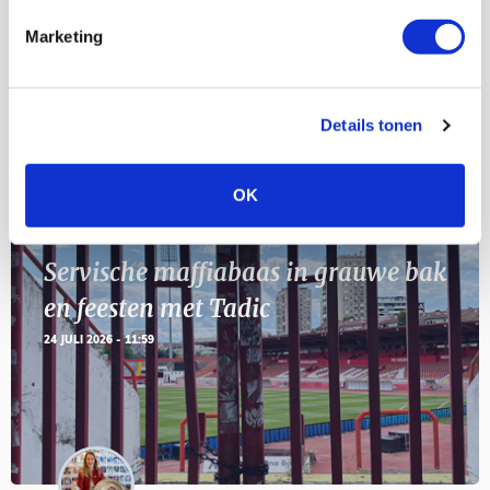
Marketing
11
Geef Mij Maar Amsterdam
SEP
Details tonen
Blogs
OK
Servische maffiabaas in grauwe bak
en feesten met Tadic
24 JULI 2026 - 11:59