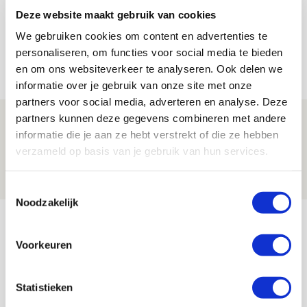
Deze website maakt gebruik van cookies
Volop enthousiasme in fotoverslag van
We gebruiken cookies om content en advertenties te
Europees treffen met Shelbourne
personaliseren, om functies voor social media te bieden
07 AUGUSTUS 2026 - 09:00
en om ons websiteverkeer te analyseren. Ook delen we
FOTOVERSLAG
informatie over je gebruik van onze site met onze
partners voor social media, adverteren en analyse. Deze
partners kunnen deze gegevens combineren met andere
Míchel niet blij met resultaat en spel
informatie die je aan ze hebt verstrekt of die ze hebben
na rust: ‘De focus nam af’
verzameld op basis van je gebruik van hun services.
07 AUGUSTUS 2026 - 08:30
NIEUWS
Toestemmingsselectie
Noodzakelijk
Bekijk meer
AGENDA
Voorkeuren
Selectiedag ballenjongens/-meiden
23
Statistieken
[VOL]
AUG