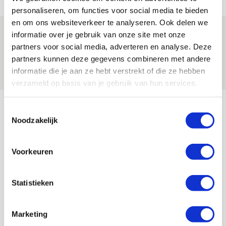
NIEUWS
personaliseren, om functies voor social media te bieden
en om ons websiteverkeer te analyseren. Ook delen we
Laatste Kaarten Actie Ajax - sc
informatie over je gebruik van onze site met onze
Heerenveen [UITVERKOCHT]
partners voor social media, adverteren en analyse. Deze
partners kunnen deze gegevens combineren met andere
05 AUGUSTUS 2026 - 15:00
informatie die je aan ze hebt verstrekt of die ze hebben
NIEUWS
verzameld op basis van je gebruik van hun services.
Bekijk meer
Toestemmingsselectie
AGENDA
Noodzakelijk
Selectiedag ballenjongens/-meiden
23
Voorkeuren
[VOL]
AUG
Statistieken
11
Geef Mij Maar Amsterdam
SEP
Marketing