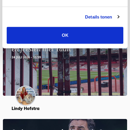
Blogs
Details tonen
OK
Servische maffiabaas in grauwe bak
en feesten met Tadic
24 JULI 2026 - 11:59
Lindy Hofstra