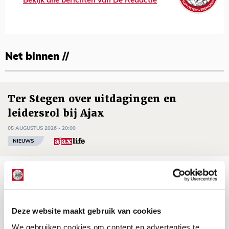
Bekijk alle berichten van De Redactie
Net binnen //
Ter Stegen over uitdagingen en
leidersrol bij Ajax
05 AUGUSTUS 2026 - 20:00
NIEUWS
Míchels elf: zie jij al rol voor
aanwinsten in thuisduel met
Shelbourne?
Deze website maakt gebruik van cookies
05 AUGUSTUS 2026 - 15:35
We gebruiken cookies om content en advertenties te