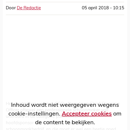
Door
De Redactie
05 april 2018 - 10:15
Het aantrekken van een CCO oftewel een Chief Cleaning
Inhoud wordt niet weergegeven wegens
Officer oftewel een professionele schoonmaker valt
cookie-instellingen.
Accepteer cookies
om
uiteraard in de categorie publiciteitsstunt. De
de content te bekijken.
hoofdsponsor van Heracles is Asito, een
schoonmaakbedrijf, en die moet er wel een beetje goed