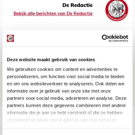
De Redactie
Bekijk alle berichten van De Redactie
Net binnen //
Deze website maakt gebruik van cookies
We gebruiken cookies om content en advertenties te
Drie dingen die je moet weten over PEC
personaliseren, om functies voor social media te bieden
Zwolle - Ajax
en om ons websiteverkeer te analyseren. Ook delen we
08 AUGUSTUS 2026 - 12:32
informatie over je gebruik van onze site met onze
partners voor social media, adverteren en analyse. Deze
NIEUWS
partners kunnen deze gegevens combineren met andere
informatie die je aan ze hebt verstrekt of die ze hebben
Míchels elf: met welke formatie begin
verzameld op basis van je gebruik van hun services.
jij aan nieuw eredivisieseizoen?
08 AUGUSTUS 2026 - 11:34