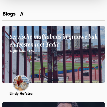
Blogs
Servische maffiabaas in grauwe bak
en feesten met Tadic
24 JULI 2026 - 11:59
Lindy Hofstra