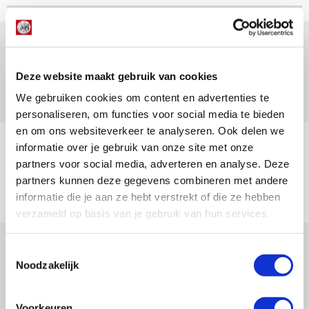
Drie dingen die je moet weten over PEC
Zwolle - Ajax
Deze website maakt gebruik van cookies
08 AUGUSTUS 2026 - 12:32
We gebruiken cookies om content en advertenties te
NIEUWS
personaliseren, om functies voor social media te bieden
en om ons websiteverkeer te analyseren. Ook delen we
Míchels elf: met welke formatie begin
informatie over je gebruik van onze site met onze
jij aan nieuw eredivisieseizoen?
partners voor social media, adverteren en analyse. Deze
partners kunnen deze gegevens combineren met andere
08 AUGUSTUS 2026 - 11:34
informatie die je aan ze hebt verstrekt of die ze hebben
NIEUWS
verzameld op basis van je gebruik van hun services.
Spelen bij Jong Ajax of Ajax 1? Dat
Toestemmingsselectie
maakt Abdalla ‘geen reet’ uit
Noodzakelijk
08 AUGUSTUS 2026 - 10:04
NIEUWS
Voorkeuren