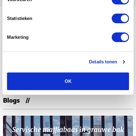
Bekijk meer
Statistieken
AGENDA
Marketing
Selectiedag ballenjongens/-meiden
23
[VOL]
AUG
Details tonen
11
Geef Mij Maar Amsterdam
SEP
OK
Blogs
Servische maffiabaas in grauwe bak