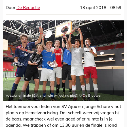
Door
De Redactie
13 april 2018 - 08:59
Voetballen in de JC Arena, wie wil dat nu niet?! © De Brouwer
Het toernooi voor leden van SV Ajax en Jonge Schare vindt
plaats op Hemelvaartsdag. Dat scheelt weer vrij vragen bij
de baas, maar check wel even goed of er ruimte is in je
agenda. We trappen af om 13.30 uur en de finale is rond