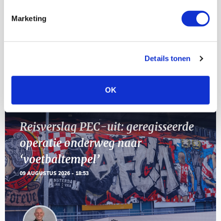
AUG
Marketing
11
Geef Mij Maar Amsterdam
SEP
Details tonen
Blogs
OK
Reisverslag PEC-uit: geregisseerde
operatie onderweg naar
‘voetbaltempel’
09 AUGUSTUS 2026 - 18:53