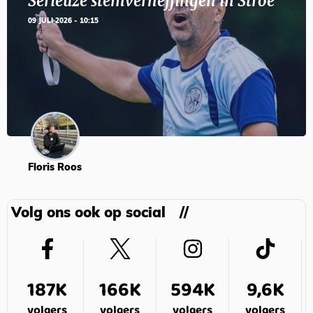
Serieuze stemverheffingen in Stroe
09 JULI 2026 - 10:15
Floris Roos
Volg ons ook op social
187K
166K
594K
9,6K
volgers
volgers
volgers
volgers