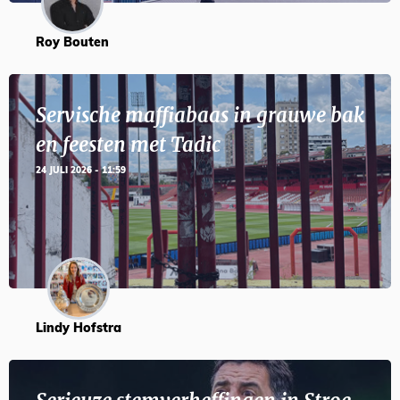
Roy Bouten
Servische maffiabaas in grauwe bak
en feesten met Tadic
24 JULI 2026 - 11:59
Lindy Hofstra