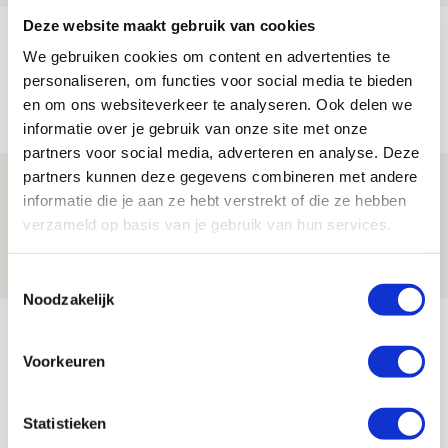
Deze website maakt gebruik van cookies
Brandt heeft veel vertrouwen in Ajax
We gebruiken cookies om content en advertenties te
dat steeds beter wordt
personaliseren, om functies voor social media te bieden
09 AUGUSTUS 2026 - 18:14
en om ons websiteverkeer te analyseren. Ook delen we
NIEUWS
informatie over je gebruik van onze site met onze
partners voor social media, adverteren en analyse. Deze
partners kunnen deze gegevens combineren met andere
Míchel: ‘Mentaliteit werd beter nadat
informatie die je aan ze hebt verstrekt of die ze hebben
ik wissels erin bracht’
verzameld op basis van je gebruik van hun services.
09 AUGUSTUS 2026 - 18:14
NIEUWS
Toestemmingsselectie
Noodzakelijk
Bekijk meer
AGENDA
Voorkeuren
Selectiedag ballenjongens/-meiden
23
Statistieken
[VOL]