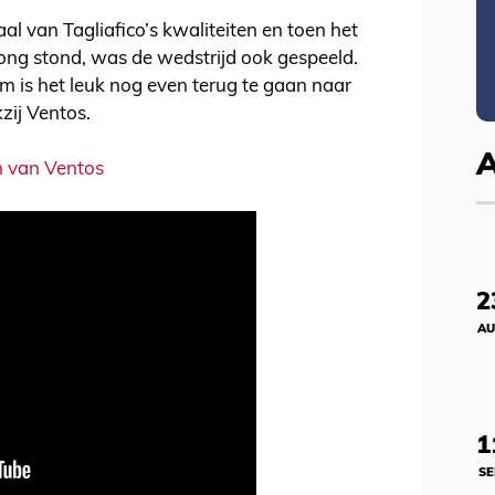
al van Tagliafico’s kwaliteiten en toen het
ong stond, was de wedstrijd ook gespeeld.
om is het leuk nog even terug te gaan naar
ij Ventos.
n van Ventos
2
AU
1
SE