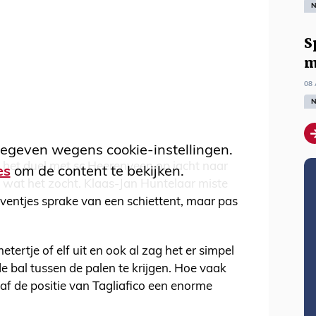
N
S
m
08 
N
egeven wegens cookie-instellingen.
n het duel met sc Heerenveen op jacht naar
es
om de content te bekijken.
wat het zocht. Klaas-Jan Huntelaar miste
ventjes sprake van een schiettent, maar pas
tertje of elf uit en ook al zag het er simpel
de bal tussen de palen te krijgen. Hoe vaak
af de positie van Tagliafico een enorme