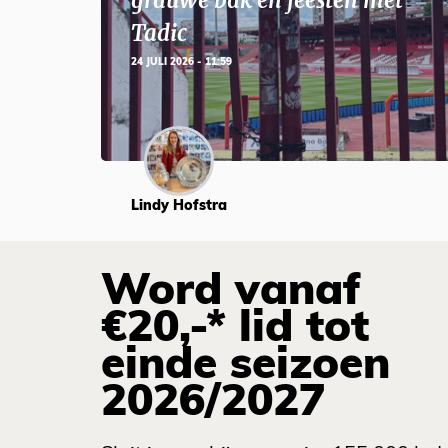
grauwe bak en feesten met
Tadic
24 JULI 2026 - 11:59
Lindy Hofstra
Word vanaf
€20,-* lid tot
einde seizoen
2026/2027