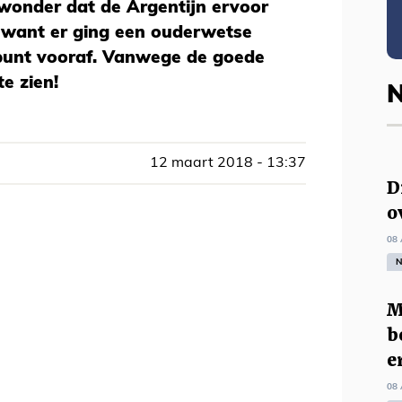
n wonder dat de Argentijn ervoor
 want er ging een ouderwetse
punt vooraf. Vanwege de goede
te zien!
N
12 maart 2018 - 13:37
D
o
08 
N
M
b
e
08 