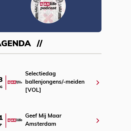
AGENDA
Selectiedag
3
ballenjongens/-meiden
G
[VOL]
Geef Mij Maar
1
Amsterdam
P