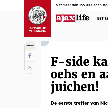
Met meer dan 155.000 leden sta
NET B
[
DELEN
F-side ka
oehs en a
juichen!
De eerste treffer van Nico