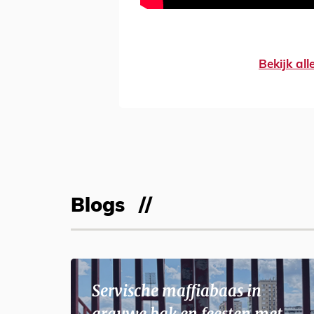
Bekijk al
Blogs
Servische maffiabaas in