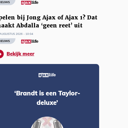
IEUWS
pelen bij Jong Ajax of Ajax 1? Dat
aakt Abdalla ‘geen reet’ uit
AUGUSTUS 2026 - 10:04
IEUWS
Bekijk meer
‘Brandt is een Taylor-
deluxe’