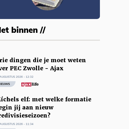
et binnen //
rie dingen die je moet weten
ver PEC Zwolle - Ajax
AUGUSTUS 2026 - 12:32
IEUWS
íchels elf: met welke formatie
egin jij aan nieuw
redivisieseizoen?
AUGUSTUS 2026 - 11:34