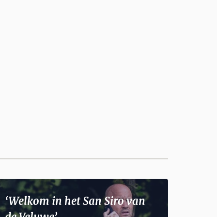
‘Welkom in het San Siro van