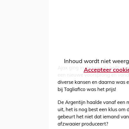
Inhoud wordt niet weerg
Ajax ging in de tweede helft va
Accepteer cooki
een nieuwe voorsprong en vond 
diverse kansen en daarna was e
bij Tagliafico was het prijs!
De Argentijn haalde vanaf een me
uit, het is nog best een klus om 
gebeurt het niet dat iemand van
afzwaaier produceert?