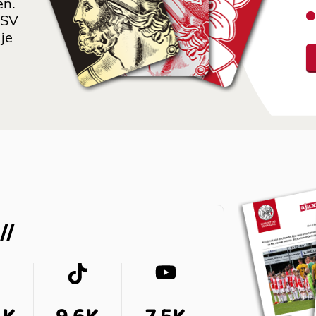
en.
 SV
je