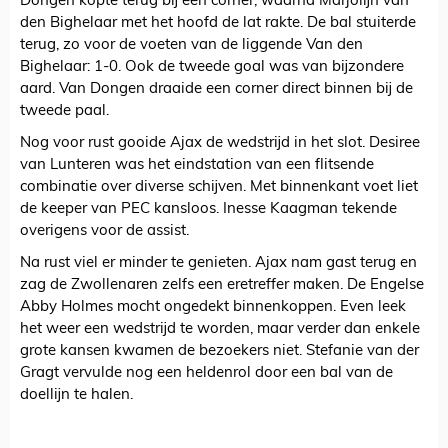
Dongen kopte terug bij een corner, waarna Marjolijn van
den Bighelaar met het hoofd de lat rakte. De bal stuiterde
terug, zo voor de voeten van de liggende Van den
Bighelaar: 1-0. Ook de tweede goal was van bijzondere
aard. Van Dongen draaide een corner direct binnen bij de
tweede paal.
Nog voor rust gooide Ajax de wedstrijd in het slot. Desiree
van Lunteren was het eindstation van een flitsende
combinatie over diverse schijven. Met binnenkant voet liet
de keeper van PEC kansloos. Inesse Kaagman tekende
overigens voor de assist.
Na rust viel er minder te genieten. Ajax nam gast terug en
zag de Zwollenaren zelfs een eretreffer maken. De Engelse
Abby Holmes mocht ongedekt binnenkoppen. Even leek
het weer een wedstrijd te worden, maar verder dan enkele
grote kansen kwamen de bezoekers niet. Stefanie van der
Gragt vervulde nog een heldenrol door een bal van de
doellijn te halen.