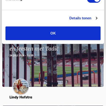
Details tonen
Blogs
OK
Servische maffiabaas in grauwe bak
en feesten met Tadic
24 JULI 2026 - 11:59
Lindy Hofstra