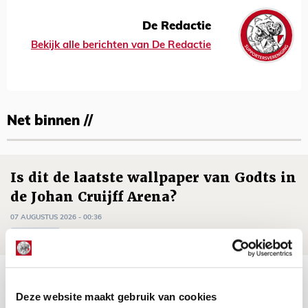
De Redactie
Bekijk alle berichten van De Redactie
Net binnen //
Is dit de laatste wallpaper van Godts in
de Johan Cruijff Arena?
07 AUGUSTUS 2026 - 00:36
NIEUWS
Trotse Klaassen: ‘Vierhonderd duels
voor mijn club is heel speciaal’
Deze website maakt gebruik van cookies