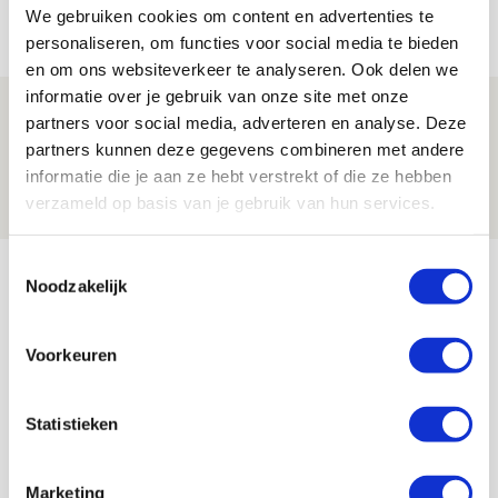
We gebruiken cookies om content en advertenties te
06 AUGUSTUS 2026 - 23:43
personaliseren, om functies voor social media te bieden
NIEUWS
en om ons websiteverkeer te analyseren. Ook delen we
informatie over je gebruik van onze site met onze
Ajax zet Shelbourne eenvoudig opzij en
partners voor social media, adverteren en analyse. Deze
reist met vertrouwen naar Dublin
partners kunnen deze gegevens combineren met andere
informatie die je aan ze hebt verstrekt of die ze hebben
06 AUGUSTUS 2026 - 21:52
verzameld op basis van je gebruik van hun services.
NIEUWS
Bekijk meer
Toestemmingsselectie
Noodzakelijk
AGENDA
Voorkeuren
Selectiedag ballenjongens/-meiden
23
[VOL]
AUG
Statistieken
11
Geef Mij Maar Amsterdam
Marketing
SEP