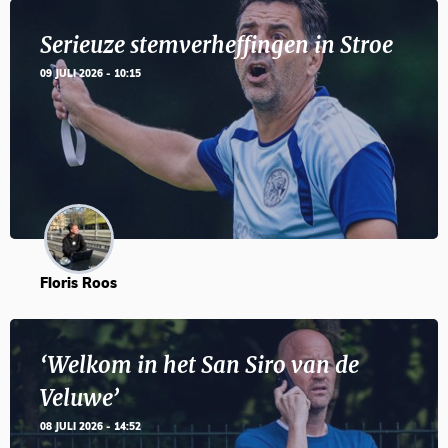
Serieuze stemverheffingen in Stroe
09 JULI 2026 - 10:15
Floris Roos
‘Welkom in het San Siro van de
Veluwe’
08 JULI 2026 - 14:52