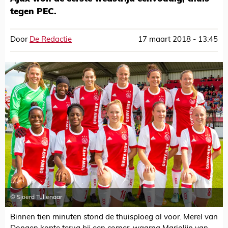
tegen PEC.
Door
De Redactie
17 maart 2018 - 13:45
© Sjoerd Tullenaar
Binnen tien minuten stond de thuisploeg al voor. Merel van