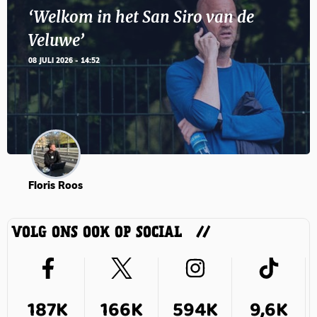
‘Welkom in het San Siro van de
Veluwe’
08 JULI 2026 - 14:52
Floris Roos
VOLG ONS OOK OP SOCIAL
187K
166K
594K
9,6K