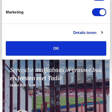
[VOL]
AUG
Marketing
11
Geef Mij Maar Amsterdam
SEP
Details tonen
BLOGS
OK
Servische maffiabaas in grauwe bak
en feesten met Tadic
24 JULI 2026 - 11:59