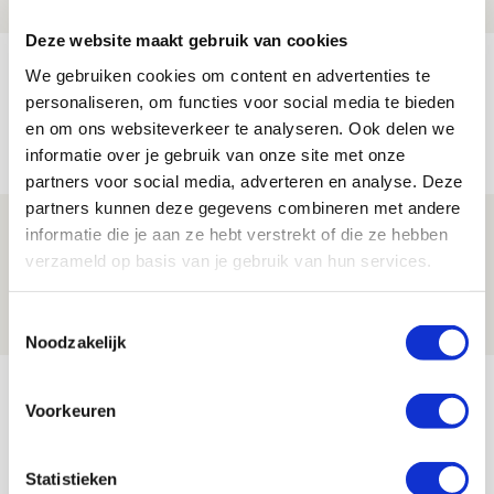
NIEUWS
Deze website maakt gebruik van cookies
Míchels elf: met welke formatie begin
We gebruiken cookies om content en advertenties te
jij aan nieuw eredivisieseizoen?
personaliseren, om functies voor social media te bieden
en om ons websiteverkeer te analyseren. Ook delen we
08 AUGUSTUS 2026 - 11:34
informatie over je gebruik van onze site met onze
NIEUWS
partners voor social media, adverteren en analyse. Deze
partners kunnen deze gegevens combineren met andere
Spelen bij Jong Ajax of Ajax 1? Dat
informatie die je aan ze hebt verstrekt of die ze hebben
maakt Abdalla ‘geen reet’ uit
verzameld op basis van je gebruik van hun services.
08 AUGUSTUS 2026 - 10:04
Toestemmingsselectie
NIEUWS
Noodzakelijk
Bekijk meer
Voorkeuren
AGENDA
Statistieken
Selectiedag ballenjongens/-meiden
23