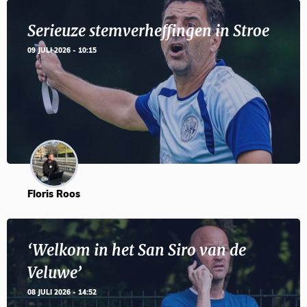
Serieuze stemverheffingen in Stroe
09 JULI 2026 - 10:15
Floris Roos
‘Welkom in het San Siro van de
Veluwe’
08 JULI 2026 - 14:52