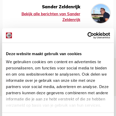
Sander Zeldenrijk
Bekijk alle berichten van Sander
Zeldenrijk
Net binnen //
Deze website maakt gebruik van cookies
We gebruiken cookies om content en advertenties te
Word ballenjongen of -meid bij Jong
personaliseren, om functies voor social media te bieden
Ajax - Helmond Sport!
en om ons websiteverkeer te analyseren. Ook delen we
informatie over je gebruik van onze site met onze
06 AUGUSTUS 2026 - 13:13
partners voor social media, adverteren en analyse. Deze
PRIJSVRAAG
partners kunnen deze gegevens combineren met andere
informatie die je aan ze hebt verstrekt of die ze hebben
Reis jij als mascotte mee naar uitduel
verzameld op basis van je gebruik van hun services.
met Telstar?