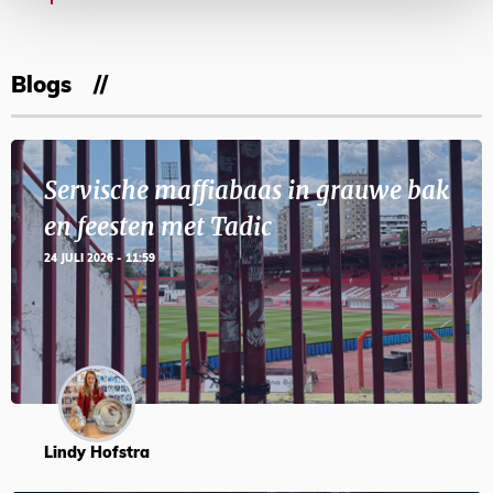
Blogs
Servische maffiabaas in grauwe bak
en feesten met Tadic
24 JULI 2026 - 11:59
Lindy Hofstra