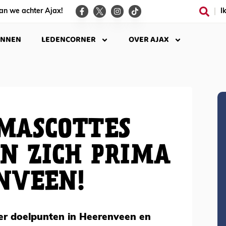
an we achter Ajax!
I
INNEN
LEDENCORNER
OVER AJAX
MASCOTTES
N ZICH PRIMA
NVEEN!
er doelpunten in Heerenveen en