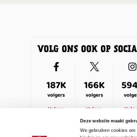
VOLG ONS OOK OP SOCI
187K
166K
59
volgers
volgers
volge
Volgen
Volgen
Volg
Deze website maakt gebru
We gebruiken cookies om c