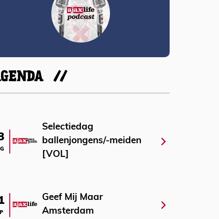
AGENDA
Selectiedag
3
ballenjongens/-meiden
G
[VOL]
Geef Mij Maar
1
Amsterdam
P