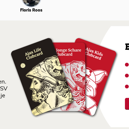
Floris Roos
en.
 SV
je