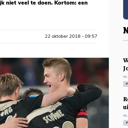
k niet veel te doen. Kortom: een
N
22 oktober 2018 - 09:57
W
J
06 
P
R
u
06 
P