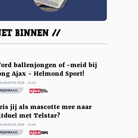
ET BINNEN //
ord ballenjongen of -meid bij
ong Ajax - Helmond Sport!
AUGUSTUS 2026 - 13:13
RIJSVRAAG
eis jij als mascotte mee naar
itduel met Telstar?
AUGUSTUS 2026 - 13:04
RIJSVRAAG