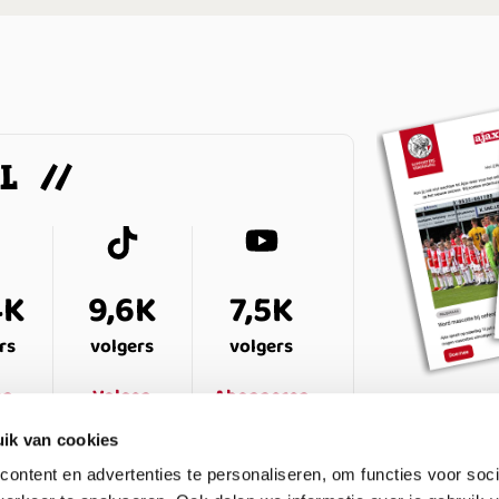
AL
4K
9,6K
7,5K
rs
volgers
volgers
en
Volgen
Abonneren
ik van cookies
ontent en advertenties te personaliseren, om functies voor soci