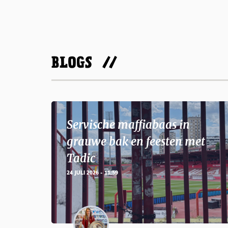
BLOGS
Servische maffiabaas in
grauwe bak en feesten met
Tadic
24 JULI 2026 - 11:59