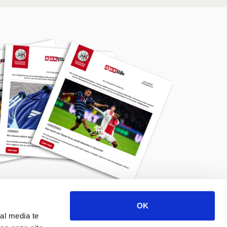
OK
Meld je aan voor de nieuwsbrief
al media te