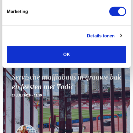
AUG
Marketing
11
Geef Mij Maar Amsterdam
SEP
Details tonen
Blogs
OK
Servische maffiabaas in grauwe bak
en feesten met Tadic
24 JULI 2026 - 11:59