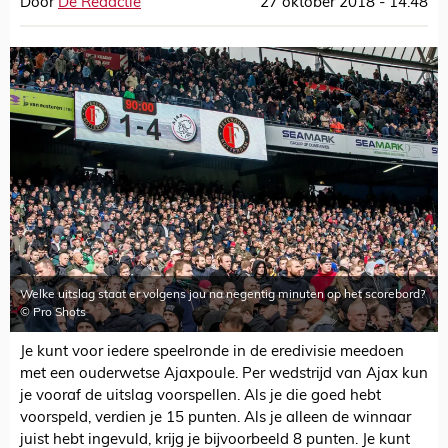
Door
De Redactie
27 oktober 2018 - 14:48
Welke uitslag staat er volgens jou na negentig minuten op het scorebord?
© Pro Shots
Je kunt voor iedere speelronde in de eredivisie meedoen
met een ouderwetse Ajaxpoule. Per wedstrijd van Ajax kun
je vooraf de uitslag voorspellen. Als je die goed hebt
voorspeld, verdien je 15 punten. Als je alleen de winnaar
juist hebt ingevuld, krijg je bijvoorbeeld 8 punten. Je kunt