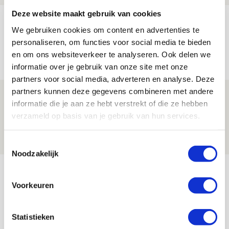
Deze website maakt gebruik van cookies
Míchels elf: met welke formatie begin
We gebruiken cookies om content en advertenties te
jij aan nieuw eredivisieseizoen?
personaliseren, om functies voor social media te bieden
08 AUGUSTUS 2026 - 11:34
en om ons websiteverkeer te analyseren. Ook delen we
NIEUWS
informatie over je gebruik van onze site met onze
partners voor social media, adverteren en analyse. Deze
partners kunnen deze gegevens combineren met andere
Spelen bij Jong Ajax of Ajax 1? Dat
informatie die je aan ze hebt verstrekt of die ze hebben
maakt Abdalla ‘geen reet’ uit
verzameld op basis van je gebruik van hun services.
08 AUGUSTUS 2026 - 10:04
NIEUWS
Toestemmingsselectie
Noodzakelijk
Bekijk meer
AGENDA
Voorkeuren
Selectiedag ballenjongens/-meiden
23
Statistieken
[VOL]