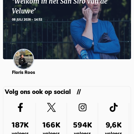
‘Welkom in het San Siro van de
Veluwe’
08 JULI 2026 - 14:52
Floris Roos
Volg ons ook op social
187K
166K
594K
9,6K
volgers
volgers
volgers
volgers