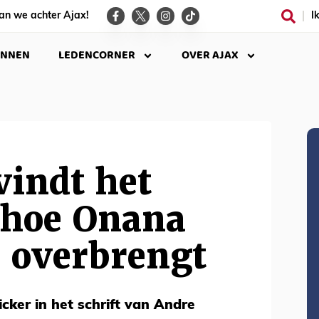
an we achter Ajax!
I
INNEN
LEDENCORNER
OVER AJAX
vindt het
 hoe Onana
e overbrengt
icker in het schrift van Andre