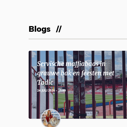
Blogs
Servische maffiabaas in
grauwe bak en feesten met
Tadic
24 JULI 2026 - 11:59