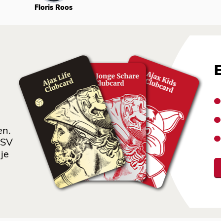
Floris Roos
en.
 SV
je