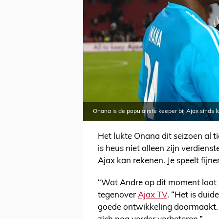
Onana is de populairste keeper bij Ajax sinds 
Het lukte Onana dit seizoen al t
is heus niet alleen zijn verdiens
Ajax kan rekenen. Je speelt fij
“Wat Andre op dit moment laat z
tegenover
Ajax TV
. “Het is duid
goede ontwikkeling doormaakt. A