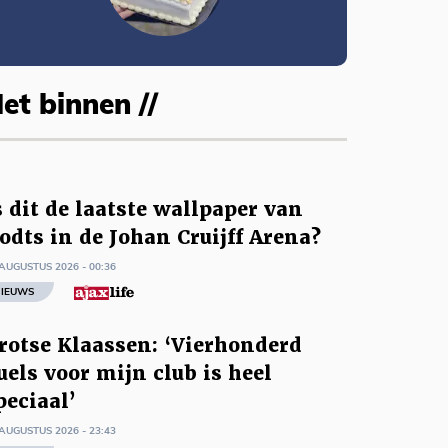
et binnen //
s dit de laatste wallpaper van
odts in de Johan Cruijff Arena?
AUGUSTUS 2026 - 00:36
IEUWS
rotse Klaassen: ‘Vierhonderd
uels voor mijn club is heel
peciaal’
AUGUSTUS 2026 - 23:43