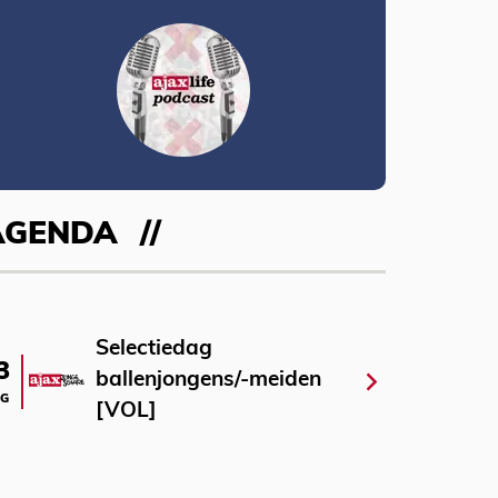
AGENDA
Selectiedag
3
ballenjongens/-meiden
G
[VOL]