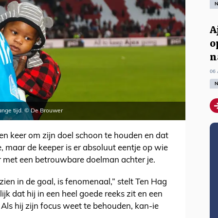
N
A
o
n
06 
N
lange tijd. © De Brouwer
ien keer om zijn doel schoon te houden en dat
te, maar de keeper is er absoluut eentje op wie
ner met een betrouwbare doelman achter je.
ien in de goal, is fenomenaal,” stelt Ten Hag
elijk dat hij in een heel goede reeks zit en een
ls hij zijn focus weet te behouden, kan-ie