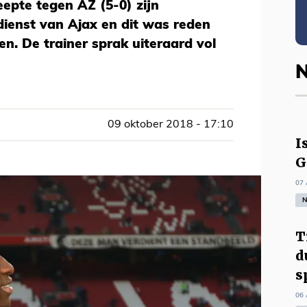
epte tegen AZ (5-0) zijn
dienst van Ajax en dit was reden
n. De trainer sprak uiteraard vol
N
09 oktober 2018 - 17:10
I
G
07 
N
T
d
s
06 