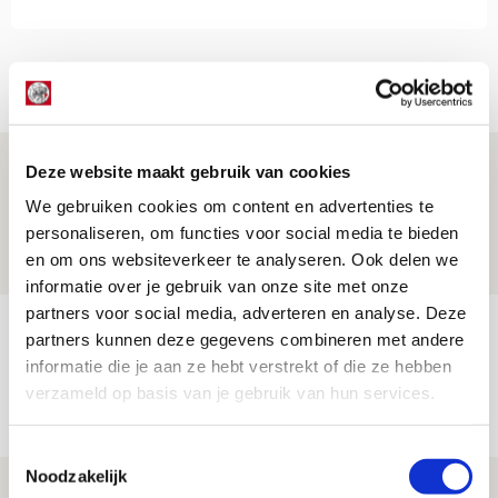
Net binnen //
Is dit de laatste wallpaper van Godts in
Deze website maakt gebruik van cookies
de Johan Cruijff Arena?
We gebruiken cookies om content en advertenties te
personaliseren, om functies voor social media te bieden
07 AUGUSTUS 2026 - 00:36
en om ons websiteverkeer te analyseren. Ook delen we
NIEUWS
informatie over je gebruik van onze site met onze
partners voor social media, adverteren en analyse. Deze
Trotse Klaassen: ‘Vierhonderd duels
partners kunnen deze gegevens combineren met andere
voor mijn club is heel speciaal’
informatie die je aan ze hebt verstrekt of die ze hebben
verzameld op basis van je gebruik van hun services.
06 AUGUSTUS 2026 - 23:43
NIEUWS
Toestemmingsselectie
Noodzakelijk
Ajax zet Shelbourne eenvoudig opzij en