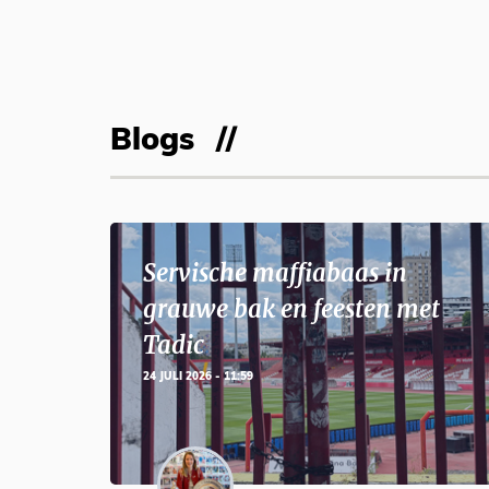
Blogs
Servische maffiabaas in
grauwe bak en feesten met
Tadic
24 JULI 2026 - 11:59