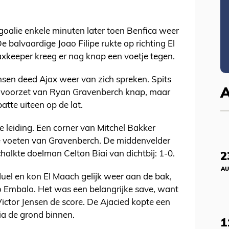
goalie enkele minuten later toen Benfica weer
 balvaardige Joao Filipe rukte op richting El
xkeeper kreeg er nog knap een voetje tegen.
sen deed Ajax weer van zich spreken. Spits
n voorzet van Ryan Gravenberch knap, maar
atte uiteen op de lat.
e leiding. Een corner van Mitchel Bakker
e voeten van Gravenberch. De middenvelder
halkte doelman Celton Biai van dichtbij: 1-0.
2
AU
duel en kon El Maach gelijk weer aan de bak,
 Embalo. Het was een belangrijke save, want
ictor Jensen de score. De Ajacied kopte een
a de grond binnen.
1