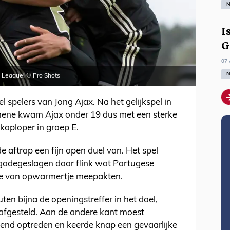
N
I
G
07 
N
h League! © Pro Shots
 spelers van Jong Ajax. Na het gelijkspel in
ene kwam Ajax onder 19 dus met een sterke
koploper in groep E.
 aftrap een fijn open duel van. Het spel
 gadegeslagen door flink wat Portugese
ijze van opwarmertje meepakten.
en bijna de openingstreffer in het doel,
 afgesteld. Aan de andere kant moest
nd optreden en keerde knap een gevaarlijke