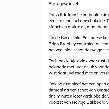
Portugese inzet.
Datzelfde kunstje herhaalde de 
eens razendsnel omschakelde. De
Maach en drukte af, maar de Aja
Na de twee flinke Portugese kan
Brian Brobbey controleerde ee
het venijnige schot dat volgde sp
Toch pakte Ajax vlak voor rust d
belandde met wat geluk voor d
wist daar wel raad mee en versc
Ook na rust bleef het een open 
ditmaal na een schot van Umaro
drie minuten later verdubbelde V
voorzet van Navajo Bakboord vi