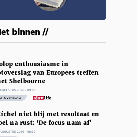
et binnen //
olop enthousiasme in
otoverslag van Europees treffen
et Shelbourne
AUGUSTUS 2026 - 09:00
OTOVERSLAG
íchel niet blij met resultaat en
pel na rust: ‘De focus nam af’
AUGUSTUS 2026 - 08:30