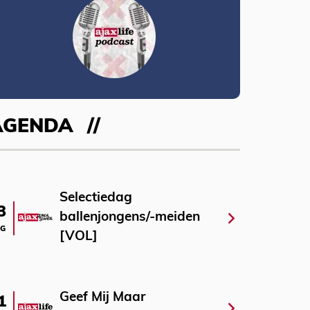
AGENDA
Selectiedag
3
ballenjongens/-meiden
G
[VOL]
Geef Mij Maar
1