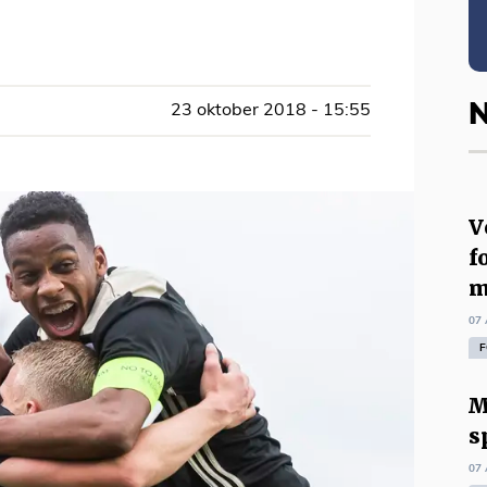
N
23 oktober 2018 - 15:55
V
f
m
07 
F
M
s
07 