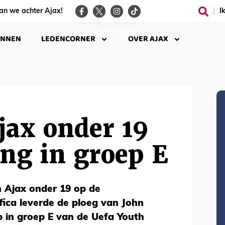
an we achter Ajax!
I
INNEN
LEDENCORNER
OVER AJAX
jax onder 19
ing in groep E
 Ajax onder 19 op de
fica leverde de ploeg van John
p in groep E van de Uefa Youth