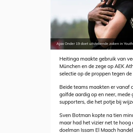
Ajax Onder 19 doet uitstekende zaken in Yout
Heitinga maakte gebruik van veel
München en de zege op AEK Ath
selectie op de proppen tegen de 
Beide teams maakten er vanaf de
golfde aardig op en neer, mede
supporters, die het potje bij w
Sven Botman kopte na tien minut
maar had het vizier net te hoog
doelman Issam El Maach handele