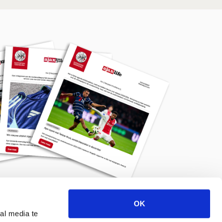
OK
Meld je aan voor de nieuwsbrief
al media te