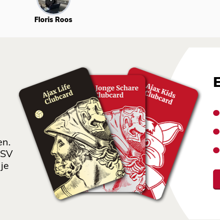
Floris Roos
en.
 SV
je