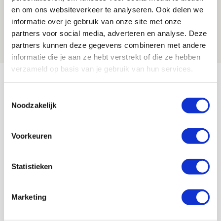
Ajax zet Shelbourne eenvoudig opzij en
en om ons websiteverkeer te analyseren. Ook delen we
reist met vertrouwen naar Dublin
informatie over je gebruik van onze site met onze
partners voor social media, adverteren en analyse. Deze
06 AUGUSTUS 2026 - 21:52
partners kunnen deze gegevens combineren met andere
NIEUWS
informatie die je aan ze hebt verstrekt of die ze hebben
verzameld op basis van je gebruik van hun services.
Bekijk meer
AGENDA
Toestemmingsselectie
Noodzakelijk
Selectiedag ballenjongens/-meiden
23
[VOL]
Voorkeuren
AUG
11
Statistieken
Geef Mij Maar Amsterdam
SEP
Marketing
Blogs