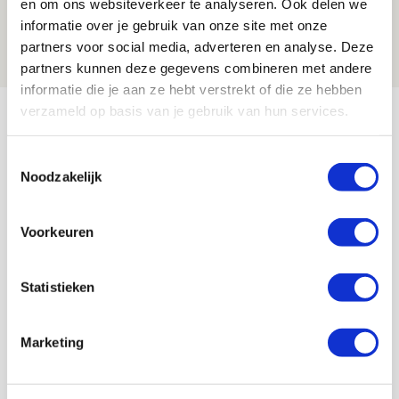
en om ons websiteverkeer te analyseren. Ook delen we
reist met vertrouwen naar Dublin
informatie over je gebruik van onze site met onze
06 AUGUSTUS 2026 - 21:52
partners voor social media, adverteren en analyse. Deze
NIEUWS
partners kunnen deze gegevens combineren met andere
informatie die je aan ze hebt verstrekt of die ze hebben
Bekijk meer
verzameld op basis van je gebruik van hun services.
AGENDA
Toestemmingsselectie
Noodzakelijk
Selectiedag ballenjongens/-meiden
23
[VOL]
AUG
Voorkeuren
11
Geef Mij Maar Amsterdam
Statistieken
SEP
Marketing
Blogs