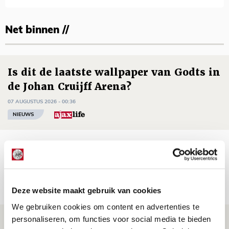
Net binnen //
Is dit de laatste wallpaper van Godts in
de Johan Cruijff Arena?
07 AUGUSTUS 2026 - 00:36
NIEUWS
Trotse Klaassen: ‘Vierhonderd duels
voor mijn club is heel speciaal’
06 AUGUSTUS 2026 - 23:43
Deze website maakt gebruik van cookies
NIEUWS
We gebruiken cookies om content en advertenties te
personaliseren, om functies voor social media te bieden
Ajax zet Shelbourne eenvoudig opzij en