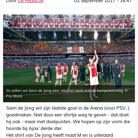
Door
De Redactie
02 september 2017 - 16:47
Zo willen we Siem de Jong zien: aan het werk met de kampioensvlag. ©
Pro Shots
Siem de Jong wil zijn laatste goal in de Arena (voor PSV…)
goedmaken. Niet door een shirtje weg te geven - dat doet
hij ook - maar met doelpunten. We hopen op zijn vorm die
hoorde bij Ajax’ derde ster.
Het shirt van De Jong heeft maat M en is uiteraard