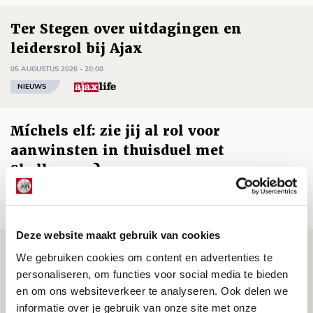
Ter Stegen over uitdagingen en
leidersrol bij Ajax
05 AUGUSTUS 2026 - 20:00
NIEUWS
Míchels elf: zie jij al rol voor
aanwinsten in thuisduel met
Shelbourne?
05 AUGUSTUS 2026 - 15:35
NIEUWS
Deze website maakt gebruik van cookies
Laatste Kaarten Actie Ajax - sc
We gebruiken cookies om content en advertenties te
Heerenveen [UITVERKOCHT]
personaliseren, om functies voor social media te bieden
en om ons websiteverkeer te analyseren. Ook delen we
05 AUGUSTUS 2026 - 15:00
informatie over je gebruik van onze site met onze
NIEUWS