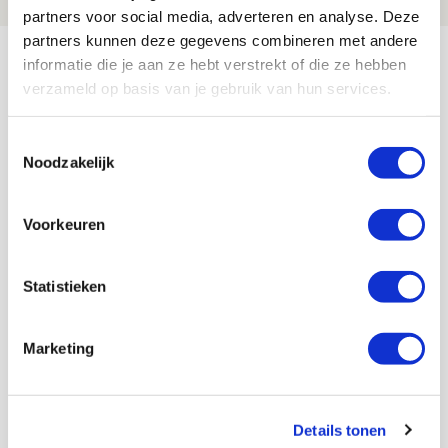
partners voor social media, adverteren en analyse. Deze
partners kunnen deze gegevens combineren met andere
Bekijk meer
informatie die je aan ze hebt verstrekt of die ze hebben
AGENDA
verzameld op basis van je gebruik van hun services.
Toestemmingsselectie
Selectiedag ballenjongens/-meiden
23
Noodzakelijk
[VOL]
AUG
Voorkeuren
11
Geef Mij Maar Amsterdam
SEP
Statistieken
Blogs
Marketing
Servische maffiabaas in grauwe bak
Details tonen