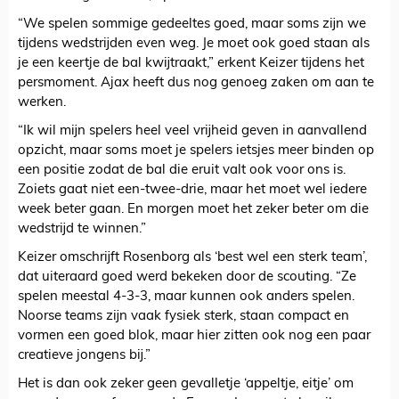
“We spelen sommige gedeeltes goed, maar soms zijn we
tijdens wedstrijden even weg. Je moet ook goed staan als
je een keertje de bal kwijtraakt,” erkent Keizer tijdens het
persmoment. Ajax heeft dus nog genoeg zaken om aan te
werken.
“Ik wil mijn spelers heel veel vrijheid geven in aanvallend
opzicht, maar soms moet je spelers ietsjes meer binden op
een positie zodat de bal die eruit valt ook voor ons is.
Zoiets gaat niet een-twee-drie, maar het moet wel iedere
week beter gaan. En morgen moet het zeker beter om die
wedstrijd te winnen.”
Keizer omschrijft Rosenborg als ‘best wel een sterk team’,
dat uiteraard goed werd bekeken door de scouting. “Ze
spelen meestal 4-3-3, maar kunnen ook anders spelen.
Noorse teams zijn vaak fysiek sterk, staan compact en
vormen een goed blok, maar hier zitten ook nog een paar
creatieve jongens bij.”
Het is dan ook zeker geen gevalletje ‘appeltje, eitje’ om