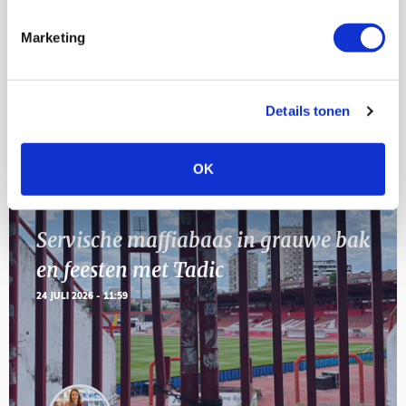
[VOL]
AUG
Marketing
11
Geef Mij Maar Amsterdam
SEP
Details tonen
Blogs
OK
Servische maffiabaas in grauwe bak
en feesten met Tadic
24 JULI 2026 - 11:59