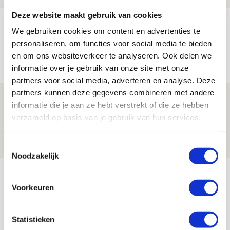
Deze website maakt gebruik van cookies
Trotse Klaassen: ‘Vierhonderd duels
We gebruiken cookies om content en advertenties te
voor mijn club is heel speciaal’
personaliseren, om functies voor social media te bieden
en om ons websiteverkeer te analyseren. Ook delen we
06 AUGUSTUS 2026 - 23:43
informatie over je gebruik van onze site met onze
NIEUWS
partners voor social media, adverteren en analyse. Deze
partners kunnen deze gegevens combineren met andere
Ajax zet Shelbourne eenvoudig opzij en
informatie die je aan ze hebt verstrekt of die ze hebben
reist met vertrouwen naar Dublin
verzameld op basis van je gebruik van hun services.
06 AUGUSTUS 2026 - 21:52
NIEUWS
Toestemmingsselectie
Noodzakelijk
Bekijk meer
Voorkeuren
AGENDA
Statistieken
Selectiedag ballenjongens/-meiden
23