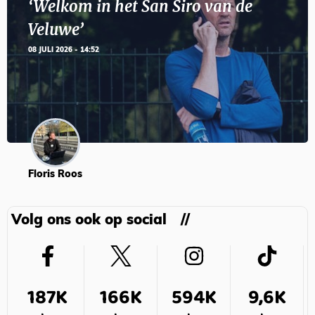
‘Welkom in het San Siro van de
Veluwe’
08 JULI 2026 - 14:52
Floris Roos
Volg ons ook op social
187K
166K
594K
9,6K