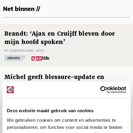
Net binnen //
Brandt: ‘Ajax en Cruijff bleven door
mijn hoofd spoken’
07 AUGUSTUS 2026 - 20:02
NIEUWS
Míchel geeft blessure-update en
spreekt over Godts, Baas en
aanwinsten
07 AUGUSTUS 2026 - 14:13
Deze website maakt gebruik van cookies
NIEUWS
We gebruiken cookies om content en advertenties te
personaliseren, om functies voor social media te bieden
Volop enthousiasme in fotoverslag van