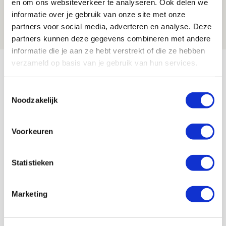
en om ons websiteverkeer te analyseren. Ook delen we
Europees treffen met Shelbourne
informatie over je gebruik van onze site met onze
07 AUGUSTUS 2026 - 09:00
partners voor social media, adverteren en analyse. Deze
FOTOVERSLAG
partners kunnen deze gegevens combineren met andere
informatie die je aan ze hebt verstrekt of die ze hebben
Bekijk meer
verzameld op basis van je gebruik van hun services.
AGENDA
Toestemmingsselectie
Noodzakelijk
Selectiedag ballenjongens/-meiden
23
[VOL]
AUG
Voorkeuren
11
Geef Mij Maar Amsterdam
Statistieken
SEP
Marketing
Blogs